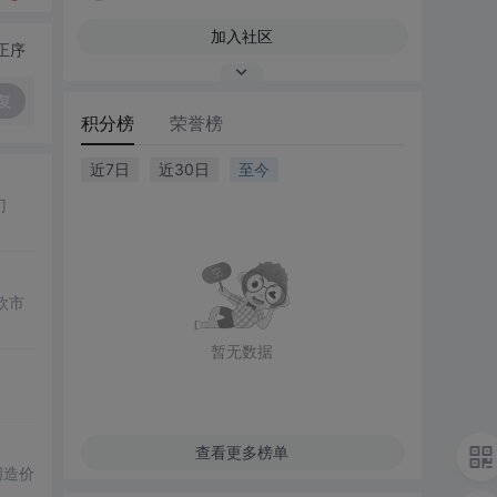
加入社区
正序
复
积分榜
荣誉榜
近7日
近30日
至今
门
欧市
暂无数据
查看更多榜单
创造价