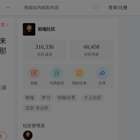
...
录
登录/注册
文章
前端社区
来
316,330
60,458
那
社区成员
社区内容
发帖
与我相关
我的任务
分享
上面
前端
学习
经验分享
个人社区
北京·丰台区
社区管理员
复