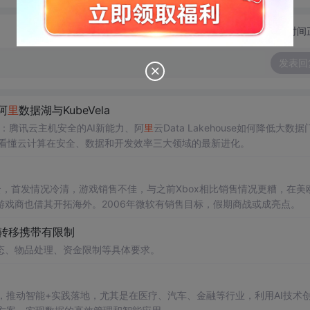
切换为时间
发表回
阿
里
数据湖与KubeVela
读：腾讯云主机安全的AI新能力、阿
里
云Data Lakehouse如何降低大数据
一篇看懂云计算在安全、数据和开发效率三大领域的最新进化。
阴云，首发情况冷清，游戏销售不佳，与之前Xbox相比销售情况更糟，在美
戏商也借其开拓海外。2006年微软有销售目标，假期商战或成亮点。
品转移携带有限制
态、物品处理、资金限制等具体要求。
管理，推动智能+实践落地，尤其是在医疗、汽车、金融等行业，利用AI技术