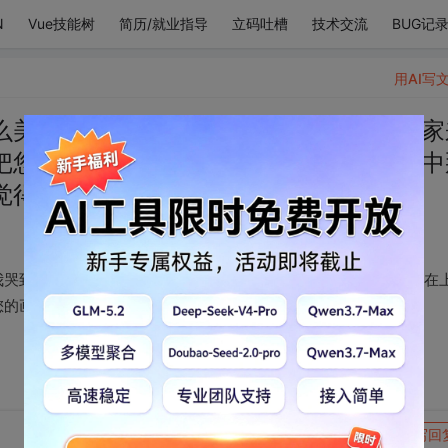
N
Vue技能树
简历/就业指导
立码吐槽
技术交流
BUG记
用AI写
么美丽的画作在发光我哭到太平洋周围国家
把您绑在上面等待天使下来接您，在人生中
觉得：人间值得。
我哭到太平洋周围国家来通缉我，我要到神坛上安个小椅子把您绑在
您的画我就觉得：人间值得。
转发到动态
举报
写回