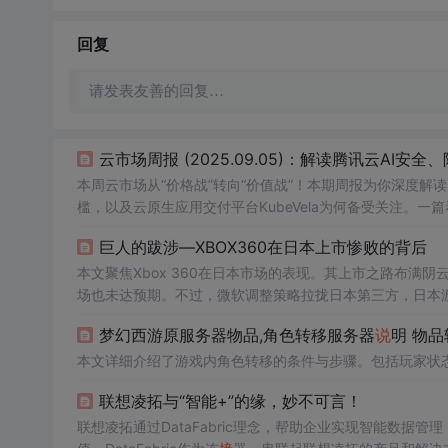
回复
请发表友善的回复…
云市场周报 (2025.09.05)：解读腾讯云AI安全、
本周云市场从“价格战”转向“价值战”！本期周报为你深度解
槛，以及云原生应用交付平台KubeVela为何备受关注。
巨人的跋涉—XBOX360在日本上市惨败的背后
本文聚焦Xbox 360在日本市场的表现。其上市之路布满
场也未达预期。不过，微软调整策略拉拢日本第三方，日本游
梦幻西游原服务器物品,角色转移服务器
说
明 物
本文详细介绍了游戏内角色转移的条件与步骤。包括玩家状
联想凌拓与“智能+”的缘，妙不可言！
联想凌拓通过DataFabric理念，帮助企业实现智能数据