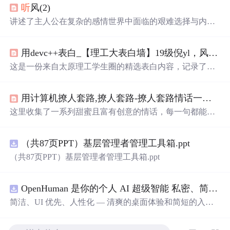
听
风(2)
讲述了主人公在复杂的感情世界中面临的艰难选择与内心
挣扎，展现了人性的复杂与情感的纠葛。
用devc++表白_【理工大表白墙】19级倪yl，风吹起如花般破碎的流年，而你的笑容摇晃摇晃，成为我命途中最美的点缀...
这是一份来自太原理工学生圈的精选表白内容，记录了学
生们之间的甜蜜告白与美好祝福，展现了青春校园生活的
温馨与浪漫。
用计算机撩人套路,撩人套路-撩人套路情话一问一答 - 个性说说吧
这里收集了一系列甜蜜且富有创意的情话，每一句都能触
动心弦，适合用来表达爱意或是增添日常生活中的小情
趣。
（共87页PPT）基层管理者管理工具箱.ppt
（共87页PPT）基层管理者管理工具箱.ppt
OpenHuman 是你的个人 AI 超级智能 私密、简洁、极其强大
简洁、UI 优先、人性化 — 清爽的桌面体验和简短的入门
流程让你从安装到
拥有
一个可用的智能体仅需几次点击
——无需先配置，无需终端。智能体有一张脸：一个桌面