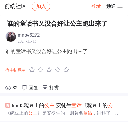
前端社区
登录
频道
加入
帖子详情
社区
前端社区
感慨
谁的童话书又没合好让公主跑出来了
mnbv6272
2024-11-13
谁的童话书又没合好让公主跑出来了
给本帖投票
32
回复
打赏
html5豌豆上的
公主
,安徒生
童话
《豌豆上的
公主
》
《豌豆上的
公主
》是安徒生的一则著名
童话
，讲述了一位
王子通过一粒豌豆检验
公主
是否真正高贵的故事。这篇作
品揭示了封建社会对血统和身份的荒谬追求，同时也讽刺