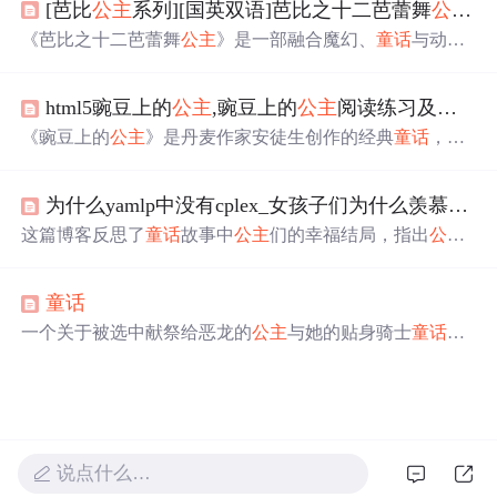
[芭比
公主
系列][国英双语]芭比之十二芭蕾舞
公主
Ba
了贵族的娇弱。故事中的豌豆成为了证明
公主
真实身份的
关键，展示了安徒生高超的讽刺艺术。这篇
童话
至今仍被
《芭比之十二芭蕾舞
公主
》是一部融合魔幻、
童话
与动画
广泛传播，并引发了对社会阶级和人性的深思。
元素的电影，讲述芭比饰演的
公主
珍妮花/吉纳维芙与她的
十一位芭蕾舞
公主
姐妹在发现一个可以实现愿望的奇妙之
html5豌豆上的
公主
,豌豆上的
公主
阅读练习及答案
地后，面对父亲的丧国危机，团结一致拯救国家的故事。
电影展现了十二位性格各异的
公主
形象，以及精美的场景
《豌豆上的
公主
》是丹麦作家安徒生创作的经典
童话
，讲
和舞蹈场面，深受观众喜爱。
述了一个王子通过豌豆测试找到真正
公主
的故事。文章分
析了暴风雨之夜的情节设置如何突出
公主
的身份，并探讨
为什么yamlp中没有cplex_女孩子们为什么羡慕
童话
了夸张手法在揭示
公主
娇嫩肌肤中的运用。阅读练习及答
案展示了故事对儿童文学教育的价值。
这篇博客反思了
童话
故事中
公主
们的幸福结局，指出
公主
们依赖王子解救的被动命运，强调了美貌并非现实生活中
的幸福保障。文章探讨了人们对于不劳而获的向往，提醒
童话
女性不应仅依靠外貌，而应积极掌控自己的命运。
一个关于被选中献祭给恶龙的
公主
与她的贴身骑士
童话
之
间的爱情故事。
公主
知道自己终将献祭，因此拒绝了爱
情，直到遇到骑士
童话
。两人克服重重困难，最终在恶龙
出现之际，
童话
挺身而出，为了爱情与恶龙展开决战。
说点什么…