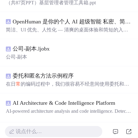
（共87页PPT）基层管理者管理工具箱.ppt
OpenHuman 是你的个人 AI 超级智能 私密、简洁、极其强大
简洁、UI 优先、人性化 — 清爽的桌面体验和简短的入门
流程让你从安装到拥有一个可用的智能体仅需几次点击
——无需先配置，无需终端。智能体有一张脸：一个桌面
公司-副本.ljobx
吉祥物，会说话、能感知周围环境、可作为真实参与者加
入你的 Google Meet 会议、跨周记住你，即使你停止输入
公司-副本
后仍在后台持续思考。
委托和匿名方法示例程序
在日
常
的编码过程中，我们很容易不经意间使用委托和匿
名方法。你可能没有定义过委托类型，但用到定义好的委
托类型是自然不过的。本资源是一个使用委托和匿名方法
AI Architecture & Code Intelligence Platform
的完整项目示例。
AI-powered architecture analysis and code intelligence. Detects
circular deps, layer violations, dead modules, and more.
说点什么…