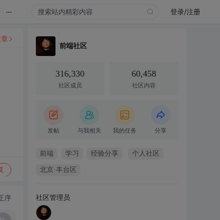
...
录
登录/注册
文章
前端社区
316,330
60,458
社区成员
社区内容
发帖
与我相关
我的任务
分享
前端
学习
经验分享
个人社区
复
北京·丰台区
社区管理员
正序