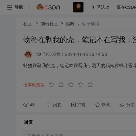
社区活动
赢在CSD
导航
社区
前端社区
感慨
帖子详情
螃蟹在剥我的壳，笔记本在写我；
2024-11-13 23:14:53
m0_71039649
螃蟹在剥我的壳，笔记本在写我；漫天的我落在枫叶雪
给本帖投票
48
回复
打赏
分享
收藏
回复