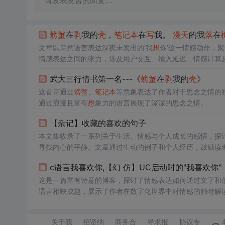
请发表友善的回复…
螃蟹
在
剥
我的
壳
，
笔记本
在
写
我。
漫天
的我
落
在
文章以诗意语言表达深夜未发出的‘我
想
你’这一情感动作，
情感表达之间的张力，涉及用户交互、输入延迟、情感计算
武大三行情书第一名---《
螃蟹
在
剥
我的
壳
》
这首诗通过
螃蟹
、
笔记本
等意象表达了作者对于思念之情的
通过浪漫且富有
想
象力的语言展现了深深的思念之情。
【杂记】收藏的喜欢的句子
本文集收录了一系列关于生活、情感与个人成长的感悟，探
寻找内心的平静。文章通过生动的例子和个人经历，鼓励读
c语言我喜欢你,【幻 仿】UC启动时的"我喜欢你"
这是一篇富有诗意的博客，探讨了情感表达如何通过文字和
语言相映成趣，展示了作者在数字化世界中对情感的独特解
关于我
招贤纳
商务合
寻求报
协议专