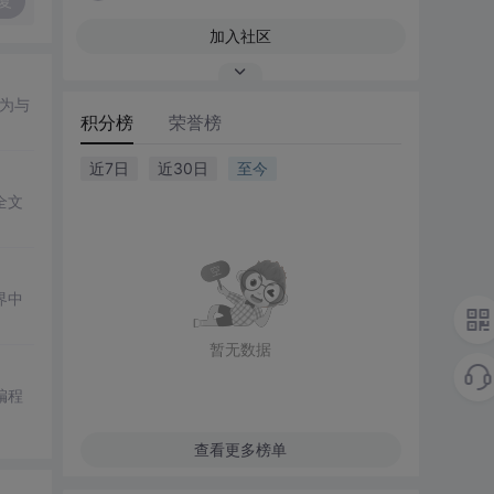
复
加入社区
为与
积分榜
荣誉榜
近7日
近30日
至今
全文
界中
暂无数据
编程
查看更多榜单