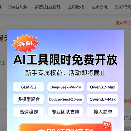
N
Vue技能树
简历/就业指导
立码吐槽
技术交流
BUG记
用AI写
漫天的我落在枫叶雪花上；而你在想我。
花上；而你在想我。
转发到动态
举报
写回
切换为时间