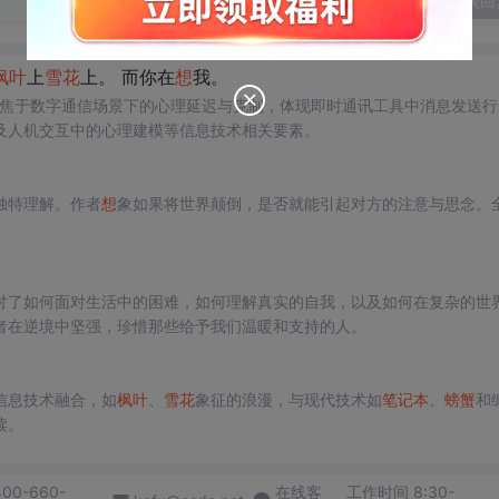
发表回
枫叶
上
雪花
上。 而你在
想
我。
聚焦于数字通信场景下的心理延迟与克制，体现即时通讯工具中消息发送行
及人机交互中的心理建模等信息技术相关要素。
独特理解。作者
想
象如果将世界颠倒，是否就能引起对方的注意与思念。
讨了如何面对生活中的困难，如何理解真实的自我，以及如何在复杂的世
者在逆境中坚强，珍惜那些给予我们温暖和支持的人。
信息技术融合，如
枫叶
、
雪花
象征的浪漫，与现代技术如
笔记本
、
螃蟹
和
读。
400-660-
在线客
工作时间 8:30-