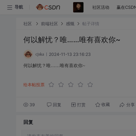
社区活动
赢在CSD
导航
社区
前端社区
感慨
帖子详情
何以解忧？唯……唯有喜欢你~
2024-11-13 23:16:23
cjska
何以解忧？唯……唯有喜欢你~
给本帖投票
39
回复
打赏
分享
收藏
回复