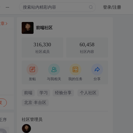
...
录
登录/注册
文章
前端社区
316,330
60,458
社区成员
社区内容
发帖
与我相关
我的任务
分享
前端
学习
经验分享
个人社区
复
北京·丰台区
社区管理员
正序