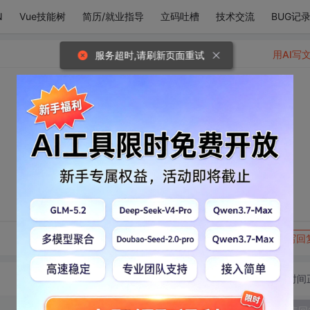
N
Vue技能树
简历/就业指导
立码吐槽
技术交流
BUG记
用AI写
服务超时,请刷新页面重试
转发到动态
举报
写回
切换为时间