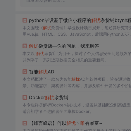
请发表友善的回复…
python毕设基于微信小程序的
解忧
杂货铺btynh
本文围绕《
解忧
杂货铺》毕业设计项目展开，阐述其研究背
用Vue.js、HTML、CSS、JavaScript，后端用Pytho
解忧
杂货店—你的问题，我来解答
本文以“
解忧
杂货店”为引子，探讨了个人信息安全问题频发
并列举了一系列近期数据安全相关的重要新闻。
智能
解忧
AD
本文档概述了一款名为智能
解忧
AD的软件项目，旨在通过
景、功能需求、架构设计等内容，并涉及软件开发的多个阶
Docker
解忧
杂货铺
本专栏详尽解析Docker核心技术，涵盖从基础概念到高级
适合初学者至进阶者全面掌握Docker。
【蜂言蜂语】何以
解忧
？
唯
有暴富~
本文通过轻松幽默的方式探讨了工作态度与个人梦想之间的冲突，