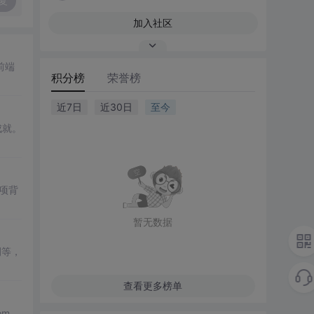
复
加入社区
前端
积分榜
荣誉榜
近7日
近30日
至今
成就。
项背
暂无数据
例等，
查看更多榜单
om