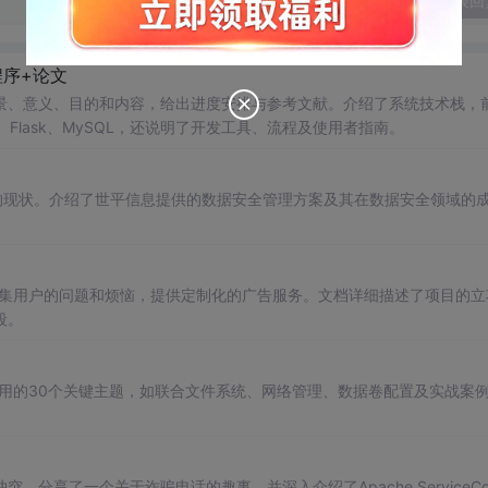
发表回
程序+论文
景、意义、目的和内容，给出进度安排与参考文献。介绍了系统技术栈，
n3.7.7、Flask、MySQL，还说明了开发工具、流程及使用者指南。
的现状。介绍了世平信息提供的数据安全管理方案及其在数据安全领域的
收集用户的问题和烦恼，提供定制化的广告服务。文档详细描述了项目的立
段。
应用的30个关键主题，如联合文件系统、网络管理、数据卷配置及实战案
分享了一个关于诈骗电话的趣事，并深入介绍了Apache ServiceC