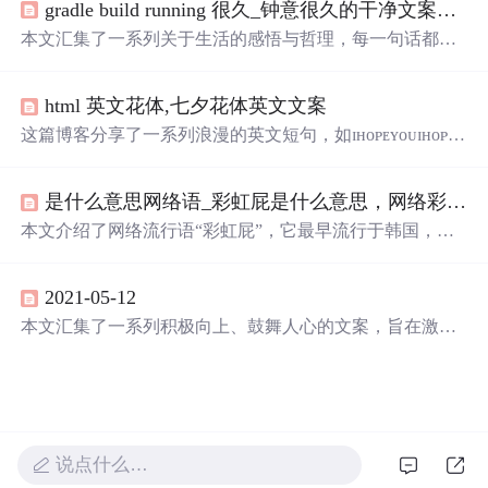
gradle build running 很久_钟意很久的干净文案语录
成为照亮世界的光。
本文汇集了一系列关于生活的感悟与哲理，每一句话都是
对日常琐碎的深刻反思，旨在引导读者更好地理解生活的
真谛，学会如何面对情绪的波动，如何处理人际关系，以
html 英文花体,七夕花体英文文案
及如何寻找生活中的小确幸。
这篇博客分享了一系列浪漫的英文短句，如ɪʜᴏᴘᴇʏᴏᴜɪʜᴏᴘᴇʏ
ᴏᴜᴀʀᴇʜᴇʀᴇғᴏʀᴍᴇ.和ʏᵒᵘᵃʳᵉᵃˢʷᵃʳᵐᵃˢᵗʰᵉˢᵘ$nˢᵉ$tᵍ$l$o𝐰.表达了对爱人
的深深眷恋。这些句子适合用于表达情感，或者作为社交
是什么意思网络语_彩虹屁是什么意思，网络彩虹屁夸人语录大全，彩虹屁是什么梗...
媒体上的文案。文章结尾提醒读者将作者设为星标，不错
过每期更新。
本文介绍了网络流行语“彩虹屁”，它最早流行于韩国，原
指花式吹捧偶像，现形容特别会夸人，也是恋爱男女的必
备技能。还整理了一波“彩虹屁”文案供大家参考。
2021-05-12
本文汇集了一系列积极向上、鼓舞人心的文案，旨在激励
人们保持乐观态度，不断努力向前，相信未来的美好。每
条文案都充满了正能量，适合分享给自己或他人，作为生
活的鼓励和支持。
说点什么…