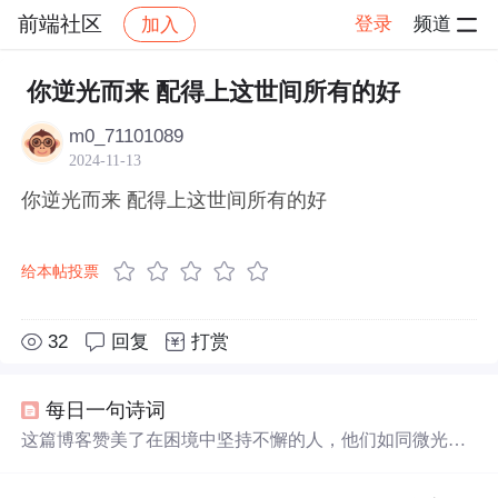
前端社区
登录
频道
加入
帖子详情
社区
前端社区
感慨
你逆光而来 配得上这世间所有的好
m0_71101089
2024-11-13
你逆光而来 配得上这世间所有的好
给本帖投票
32
回复
打赏
每日一句诗词
这篇博客赞美了在困境中坚持不懈的人，他们如同微光，
最终能汇聚成耀眼的光芒。文中提到，每个人都可能经历
黑暗时刻，但只要持续努力，终将收获属于自己的光明，