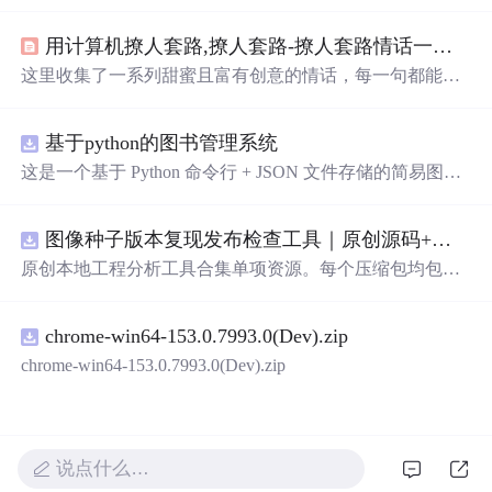
满创意，能够帮助男生快速拉近与女生的距离。
用计算机撩人套路,撩人套路-撩人套路情话一问一答 - 个性说说吧
这里收集了一系列甜蜜且富有创意的情话，每一句都能触
动心弦，适合用来表达爱意或是增添日常生活中的小情
趣。
基于python的图书管理系统
这是一个基于 Python 命令行 + JSON 文件存储的简易图书
管理系统。 核心功能：围绕"图书"和"读者"
实现
两类实体
管理，以及它们之间的借阅关系。 图书管理：支持图书的
图像种子版本复现发布检查工具｜原创源码+测试+离线报告
添加、删除、修改、搜索（按书名/作者/ISBN），每本书
记录馆藏总数和当前可借数量。 学生管理：支持学生信息
原创本地工程分析工具合集单项资源。每个压缩包均包含
的添加、删除、搜索（按姓名/学号），每人默认最多借阅
完整 JavaScript/Node.js 源码、3 项自动化测试、可复现合
5 本。 借阅管理：借书时自动校验库存是否充足、是否超
成示例、离线 HTML/JSON/SVG 报告、1080×720 真实运
过借阅上限、是否重复借阅；还书时自动判断是否逾期
chrome-win64-153.0.7993.0(Dev).zip
行效果图、README、运行说明、功能清单、MIT License
（期限 30 天）；支持查看全部借阅记录、逾期记录和某人
及原创授权声明。Node.js 18+ 可直接运行，零第三方运行
chrome-win64-153.0.7993.0(Dev).zip
当前在借图书。 技术特点：纯 Python 标准库
实现
，无需安
依赖，适合开发者进行工程预检、质量审查和交付复核。
装任何第三方依赖；采用分层架构（模型层 → 持久化层
→ 业务层 → 界面层），职责清晰，易于扩展或替换（比
如把 JSON 换成数据库只需改 storage.py）；数据保存在本
说点什么…
地 data/ 目录的 JSON 文件中，关闭程序数据不丢失