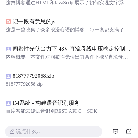
这篇博客通过HTML和JavaScript展示了如何实现文字浮动
的效果。作者利用CSS设置元素的绝对定位，JavaScript则
用来随机生成文字的初始位置和透明度变化，营造出文字
记一段有意思的js
在页面上随机飘动的视觉效果。此外，文中还包含了对CS
S样式和JavaScript事件监听的运用，增加了互动性和趣味
这是一篇收集了众多浪漫心语的博客，每一条都充满了甜
性。
蜜和温情，表达了作者对某人的深深喜爱。从星辰大海到
日常生活，从诗词歌赋到甜蜜日常，字里行间透露出对你
间歇性光伏出力下 48V 直流母线电压稳定控制及储能双向充放电闭环调控体系研究（Simulink仿真实现）
的独特情感，仿佛每个瞬间都因你而闪耀。这些话语如同
繁星，照亮了平凡的日子，让人感受到爱的力量和美好。
内容概要：本文针对间歇性光伏出力条件下48V直流母线
电压稳定控制及储能双向充放电闭环调控问题，提出一种
基于离网光伏直流微网系统的协同控制体系。通过构建包
818777792058.zip
含光伏阵列、Boost型DC-DC变换器、双向DC-DC变换器
与锂离子电池储能系统的完整拓扑结构，结合光伏最大功
818777792058.zip
率点跟踪（MPPT）技术和储能系统的双向功率调节能
力，实现对功率供需失衡的有效抑制。系统采用分层控制
架构，集成电压外环与电流内环双闭环控制策略，确保在
IM系统 - 构建语音识别服务
光照强度波动、负载突变等动态工况下维持母线电压稳
百度智能云短语音识别REST-API-C++SDK
定。在Simulink环境中搭建全系统仿真模型，验证了控制策
略在多种扰动场景下的有效性与鲁棒性，显著提升了微网
在无外部电网支撑下的自主运行能力和电能质量水平。; 适
说点什么…
合人群：具备电力电子、自动控制与新能源系统基础知识