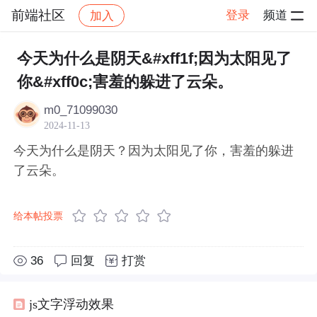
前端社区
登录
频道
加入
帖子详情
社区
前端社区
感慨
今天为什么是阴天&#xff1f;因为太阳见了
你&#xff0c;害羞的躲进了云朵。
m0_71099030
2024-11-13
今天为什么是阴天？因为太阳见了你，害羞的躲进
了云朵。
给本帖投票
36
回复
打赏
js文字浮动效果