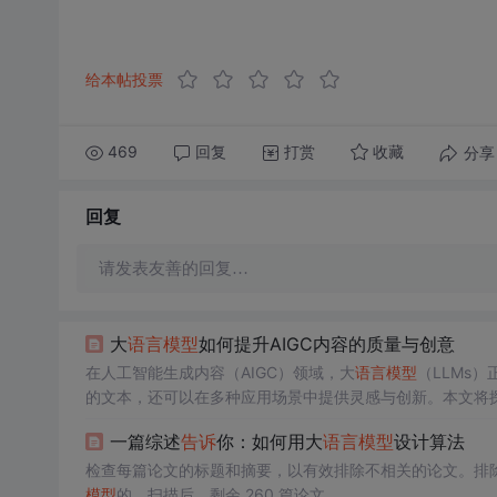
给本帖投票
469
回复
打赏
分享
收藏
回复
请发表友善的回复…
大
语言
模型
如何提升AIGC内容的质量与创意
在人工智能生成内容（AIGC）领域，大
语言
模型
（LLMs
的文本，还可以在多种应用场景中提供灵感与创新。本文将
容的质量与创意。一、深度理解
语言
与语境大
语言
模型
通过
一篇综述
告诉
你：如何用大
语言
模型
设计算法
它们能够生成更加连贯和逻辑清晰的内容。
检查每篇论文的标题和摘要，以有效排除不相关的论文。排
模型
的。扫描后，剩余 260 篇论文。