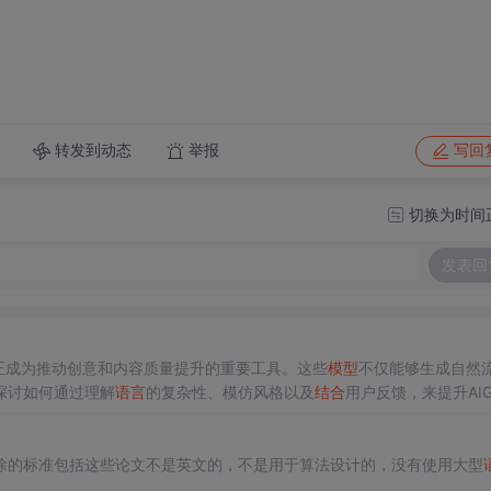
转发到动态
举报
写回
切换为时间
发表回
）正成为推动创意和内容质量提升的重要工具。这些
模型
不仅能够生成自然
探讨如何通过理解
语言
的复杂性、模仿风格以及
结合
用户反馈，来提升AI
大规模的
数据
训练，能够深刻理解
语言
的语法、语义和上下文。这种理解
除的标准包括这些论文不是英文的，不是用于算法设计的，没有使用大型