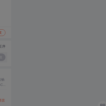
复
正序
复
流畅
GC内
使得
语言