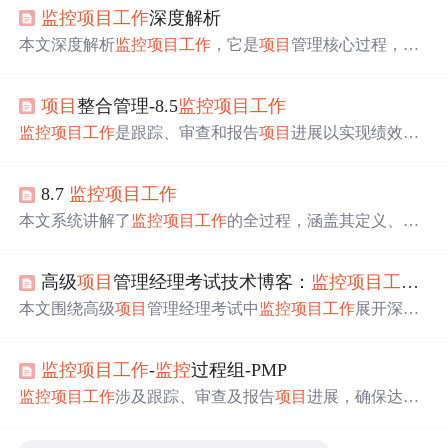
监控
项目
工作
深度解析
本文深度解析
监控
项目
工作
，它是
项目
管理核心过程，能
让干系人掌握
项目
状况、展示未来趋势。介绍了ITTO（输
入-工具-输出），解析典型考题，结合智慧城市
项目
说明
项目
整合管理-8.5
监控
项目
工作
实战应用，还给出记忆策略、警示常见误区，并提及敏捷
环境下的
监控
方法。
监控
项目
工作
是跟踪、审查和报告
项目
进展以实现绩效目
标的过程，需在整个
项目
期间开展。该过程关注
项目
实际
绩效与计划对比、评估绩效、检查风险等。其输入包括
项
8.7
监控
项目
工作
目
管理计划、
项目
文件等，运用专家判断、数据分析等工
具技术，输出
工作
绩效报告、变更请求等。
本文系统讲解了
监控
项目
工作
的全过程，涵盖其定义、作
用及与其他流程的区别。重点包括实际与计划的绩效对
比、偏差与趋势分析、风险跟踪、变更控制以及
工作
绩效
高级
项目
管理经理考试技术博客：
监控
项目
工作
深
报告的生成。强调该过程作为执行与决策之间的桥梁，确
保
项目
始终对齐商业目标。
本文围绕高级
项目
管理经理考试中
监控
项目
工作
展开深度
解析。介绍了其核心作用，对ITTO（输入 - 工具 - 输出）
进行详解，包含输入、工具技术及输出内容。还给出典型
监控
项目
工作
-
监控
过程组-PMP
考题精解、实战应用案例、记忆强化策略、常见误区警示
及敏捷环境下的
监控
方法。
监控
项目
工作
涉及跟踪、审查及报告
项目
进展，确保达成
管理计划的绩效目标。此过程使干系人了解
项目
现状、应
对措施及对预算、进度与范围的预测。