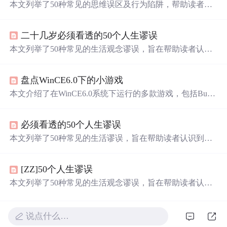
本文列举了50种常见的思维误区及行为陷阱，帮助读者认
清自我限制的根源，提供实用建议来突破现状，实现个人
成长。
二十几岁必须看透的50个人生谬误
本文列举了50种常见的生活观念谬误，旨在帮助读者认识
到这些想法可能带来的负面影响，并鼓励大家树立正确的
生活态度。
盘点WinCE6.0下的小游戏
本文介绍了在WinCE6.0系统下运行的多款游戏，包括Bubb
lets、HandheldRats、Lineo等，这些游戏均在基于三星S3C6
410芯片的友坚恒天科技ARM11开发板上进行了测试。
必须看透的50个人生谬误
本文列举了50种常见的生活谬误，旨在帮助读者认识到这
些观念可能会带来的负面影响，并鼓励大家采取积极的态
度面对生活的挑战。
[ZZ]50个人生谬误
本文列举了50种常见的生活观念谬误，旨在帮助读者认识
到这些观念可能带来的负面影响，并鼓励大家形成更加积
极健康的生活态度。
说点什么…