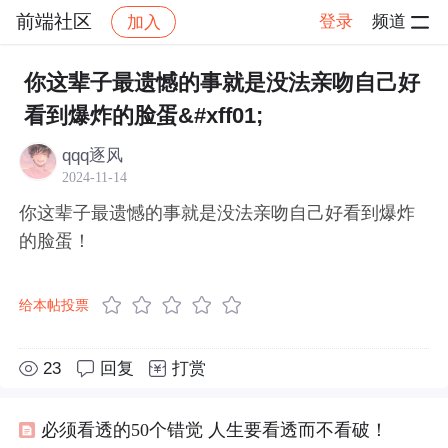
前端社区
登录
频道
加入
帖子详情
社区
前端社区
感慨
你这辈子最遗憾的事就是没法亲吻自己好
看到爆炸的脸蛋&#xff01;
qqq逐风
2024-11-14
你这辈子最遗憾的事就是没法亲吻自己好看到爆炸
的脸蛋！
给本帖投票
23
回复
打赏
必须看透的50个错觉 人生要看透而不看破！