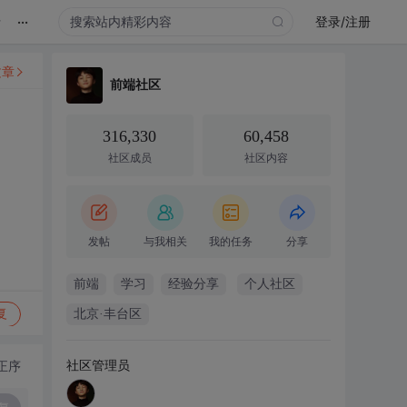
...
录
登录/注册
文章
前端社区
316,330
60,458
社区成员
社区内容
发帖
与我相关
我的任务
分享
前端
学习
经验分享
个人社区
复
北京·丰台区
社区管理员
正序