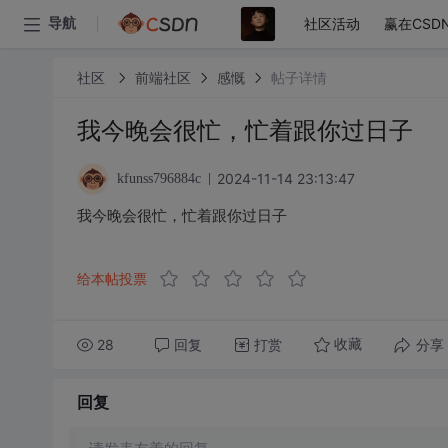
社区活动
赢在CSD
导航
社区
前端社区
感慨
帖子详情
我今晚会很忙，忙着跟你过日子
2024-11-14 23:13:47
kfunss796884c
我今晚会很忙，忙着跟你过日子
给本帖投票
28
回复
打赏
分享
收藏
回复