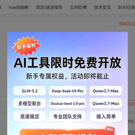
N
Vue技能树
简历/就业指导
立码吐槽
技术交流
BUG记
用AI写
转发到动态
举报
写回
切换为时间