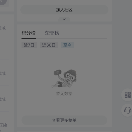
复
加入社区
领域
积分榜
荣誉榜
近7日
近30日
至今
领域
暂无数据
领域
查看更多榜单
。压缩
说