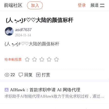
前端社区
登录
频道
加入
帖子详情
社区
前端社区
感慨
(人 •͈ᴗ•͈)۶♡♡大陆的颜值标杆
asdf7637
2024-11-14
(人 •͈ᴗ•͈)۶♡♡大陆的颜值标杆
给本帖投票
22
回复
打赏
AIHawk：首款求职申请 AI 网络代理
求职助手AI智能代理AIHawk致力于简化求职过程，通过自
动化职位申请流程。借助人工智能，它能够帮助用户以定
制化的方式申请多个职位。