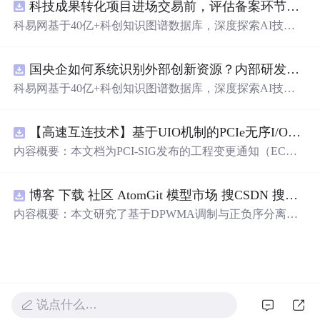
科技成果转化项目进场交易前，评估备案环节需要准备哪些材料？.docx
科易网基于40亿+科创知识图谱数据库，深度探索AI技术
在技术转移、成果转化、技术经纪、知识产权、产业创
新、科技招商等垂直领域的多样化应用场景，研究科技创
国央企如何系统识别外部创新资源？内部研发体系完善，但对外部高校、中小科技企业技术能力缺乏动态认知。.docx
新领域的AI+数智化解决方案，推动科技创新与产业创新
智能化发展。
科易网基于40亿+科创知识图谱数据库，深度探索AI技术
在技术转移、成果转化、技术经纪、知识产权、产业创
新、科技招商等垂直领域的多样化应用场景，研究科技创
【高速互连技术】基于UIO机制的PCIe无序I/O扩展：多路径架构下内存请求的高性能传输与排序控制方案设计
新领域的AI+数智化解决方案，推动科技创新与产业创新
智能化发展。
内容概要：本文档为PCI-SIG发布的工程变更通知（EC
N），介绍了名为“无序输入/输出（Unordered I/O, UIO）”
的新功能，旨在解决传统PCI/PCIe架构中严格的顺序传输
博客 下载 社区 AtomGit 模型市场 搜CSDN 搜索 AI 搜索 会员中心 创作中心 基于DPWMA调制与正负序分离的ANPC三电平并网逆变器前馈控制策略研究（Simulink仿真实现）
规则对多路径拓扑和高性能IO系统的限制。UIO基于Flit模
式，定义了一套新的TLP（事务层包）类型和规则，允许
内容概要：本文研究了基于DPWMA调制与正负序分离的
请求方（Requester）自主管理数据顺序，支持多路径路
ANPC三电平并网逆变器前馈控制策略，旨在解决传统三
由、提升系统效率并兼容现有生产者-消费者模型。文档详
电平逆变器存在的谐波含量高、电网不平衡工况适应性差
细说明了UIO
及动态响应速度不足等问题。通过采用有源中点箝位（AN
PC）三电平逆变器拓扑，结合双极性倍频脉宽调制（DPW
MA）、正负序分离锁相技术和电网电压前馈控制，构建
说点什么…
了一套一体化的高性能并网控制体系。该体系不仅优化了
逆变器的开关动作机制，改善了输出电压电流的谐波特