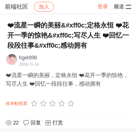
前端社区
登录
频道
加入
帖子详情
社区
前端社区
感慨
❤️流星一瞬的美丽&#xff0c;定格永恒 ❤️花
开一季的惊艳&#xff0c;写尽人生 ❤️回忆一
段段往事&#xff0c;感动拥有
figet896
2024-11-14
❤️流星一瞬的美丽，定格永恒 ❤️花开一季的惊艳，
写尽人生 ❤️回忆一段段往事，感动拥有
给本帖投票
22
回复
打赏