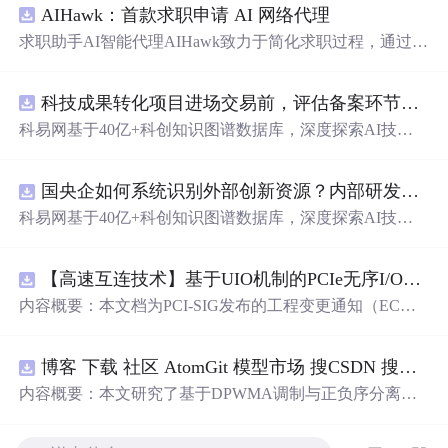
AIHawk：首款求职申请 AI 网络代理
求职助手AI智能代理AIHawk致力于简化求职过程，通过自
动化职位申请流程。借助人工智能，它能够帮助用户以定
制化的方式申请多个职位。
科技成果转化项目进场交易前，评估备案环节需要准备哪些材料？.docx
科易网基于40亿+科创知识图谱数据库，深度探索AI技术
在技术转移、成果转化、技术经纪、知识产权、产业创
新、科技招商等垂直领域的多样化应用场景，研究科技创
国央企如何系统识别外部创新资源？内部研发体系完善，但对外部高校、中小科技企业技术能力缺乏动态认知。.docx
新领域的AI+数智化解决方案，推动科技创新与产业创新
智能化发展。
科易网基于40亿+科创知识图谱数据库，深度探索AI技术
在技术转移、成果转化、技术经纪、知识产权、产业创
新、科技招商等垂直领域的多样化应用场景，研究科技创
【高速互连技术】基于UIO机制的PCIe无序I/O扩展：多路径架构下内存请求的高性能传输与排序控制方案设计
新领域的AI+数智化解决方案，推动科技创新与产业创新
智能化发展。
内容概要：本文档为PCI-SIG发布的工程变更通知（EC
N），介绍了名为“无序输入/输出（Unordered I/O, UIO）”
的新功能，旨在解决传统PCI/PCIe架构中严格的顺序传输
博客 下载 社区 AtomGit 模型市场 搜CSDN 搜索 AI 搜索 会员中心 创作中心 基于DPWMA调制与正负序分离的ANPC三电平并网逆变器前馈控制策略研究（Simulink仿真实现）
规则对多路径拓扑和高性能IO系统的限制。UIO基于Flit模
式，定义了一套新的TLP（事务层包）类型和规则，允许
内容概要：本文研究了基于DPWMA调制与正负序分离的
请求方（Requester）自主管理数据顺序，支持多路径路
ANPC三电平并网逆变器前馈控制策略，旨在解决传统三
由、提升系统效率并兼容现有生产者-消费者模型。文档详
电平逆变器存在的谐波含量高、电网不平衡工况适应性差