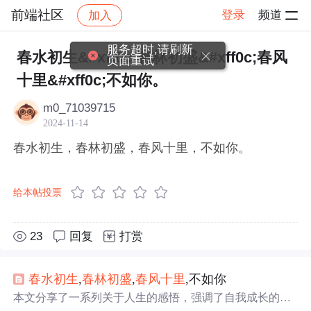
前端社区
登录
频道
加入
帖子详情
社区
前端社区
感慨
服务超时,请刷新
春水初生&#xff0c;春林初盛&#xff0c;春风
页面重试
十里&#xff0c;不如你。
m0_71039715
2024-11-14
春水初生，春林初盛，春风十里，不如你。
给本帖投票
23
回复
打赏
春水
初生
,
春林
初盛
,
春风
十里
,不如你
本文分享了一系列关于人生的感悟，强调了自我成长的重