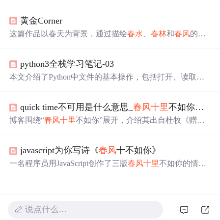
要性，并通过励志的话语鼓励读者积极面对生活中的挑
战。
黄金Corner
这篇作品以春天为背景，通过描绘
春水
、
春林
和
春风
的美
好景象，表达了一种寻找与期盼的情感。文中并未涉及信
息技术相关内容。
python3全栈学习笔记-03
本文介绍了Python中文件的基本操作，包括打开、读取、
写入及关闭等，并详细解释了不同模式下的文件操作特
点。此外，还介绍了如何高效处理大文件的方法，以及集
quick time不可用是什么意思_
春风
十里
不如你，用了什么典故，是什么意思？
合的概念与操作方法。
博客围绕“
春风
十里
不如你”展开，介绍其出自杜牧《赠别
二首》之一，后被诗人多有化用，如秦观、姜夔等。还提
到读者对诗句可能有不同联想，最后指出该表述多用于青
javascript为你写诗《
春风
十不如你》
春偶像剧，体现了唐诗宋词对后人的影响力。
一名程序员用JavaScript创作了三版
春风
十里
不如你的情
诗，展现了从新手到资深的不同编程风格，包括简约版、
抽象封装版和单元测试版。
说点什么…