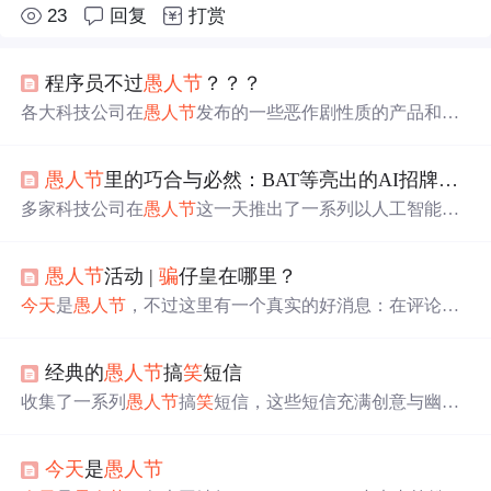
23
回复
打赏
程序员不过
愚人节
？？？
各大科技公司在
愚人节
发布的一些恶作剧性质的产品和技
术，包括谷歌的“意念搜索”、阿里的“云计蒜”等。
愚人节
里的巧合与必然：BAT等亮出的AI招牌故事
多家科技公司在
愚人节
这一天推出了一系列以人工智能为
主题的创意产品，包括百度的“丘比特”表情识别系统、腾
讯的“风味探测器”美食AI以及支付宝的“休
想
骗
我”智能手
愚人节
活动 |
骗
仔皇在哪里？
机等。虽然这些产品大多是为了娱乐，但也展示了AI技术
未来的应用场景。
今天
是
愚人节
，不过这里有一个真实的好消息：在评论区
分享你的“梦
想
”（或许是幽默的，或许是认真的），就有
机
会
获得4.1 CFX的奖励。快来参与，让这个
愚人节
充满乐
经典的
愚人节
搞
笑
短信
趣和惊喜吧！
收集了一系列
愚人节
搞
笑
短信，这些短信充满创意与幽
默，适合在
愚人节
当天发送给朋友和家人，增添节日乐
趣。
今天
是
愚人节