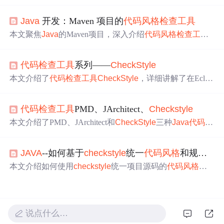
Checkstyle
，配置
代码
检查
规则，并演示常见错误处理与
自定义规则方法，提升
Java
代码
风格
一致性与可维护性。
Java
开发：Maven 项目的
代码
风格
检查
工具
本文聚焦
Java
的Maven项目，深入介绍
代码
风格
检查
工具
。阐述了
Checkstyle
、PMD和FindBugs的核心概念、工作
原理及架构，给出核心算法的Python伪
代码
和数学模型。
代码
检查
工具
系列——
CheckStyle
通过项目实战展示
工具
集成，列举实际应用场景，推荐学
习资源等，还总结了未来趋势与挑战并解答常见问题。
本文介绍了
代码
检查
工具
CheckStyle
，详细讲解了在Eclips
e中的安装步骤、使用方法和规则配置，帮助读者快速掌握
如何利用
CheckStyle
进行
代码
质量
检查
。
代码
检查
工具
PMD、JArchitect、
Checkstyle
本文介绍了PMD、JArchitect和
CheckStyle
三种
Java
代码
检
查
工具
的使用方法及优缺点。PMD适合集成到IDEA中，
但输出为英文；JArchitect功能全面但资料少且不推荐；
Ch
JAVA
--如何基于
checkstyle
统一
代码
风格
和规范？
eckStyle
支持中文提示并可自定义规则，推荐使用。
本文介绍如何使用
checkstyle
统一项目源码的
代码
风格
与
规范，包括安装配置
checkstyle
插件、准备
checkstyle
.xml
文件、配置
代码
风格
及保存时自动格式化等步骤。
说点什么…