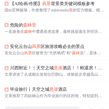
【AI绘画/作图】
风景
背景类关键词模板参考
因ds官网被墙，作者整理了stablestudio
里
的官方模板。模板
包含多种
风景
背景，如未来城市日落、神秘
森林
、巨龙栖
息
悬崖
等，还涉及不同风格，如风格化、梦幻、史诗等，
危险的
森林
里
为不知如何写AI绘画关键词的人提供参考。
一名旅者在
森林
中遭遇老虎追逐，最终跳崖逃生并经历了
一系列生死考验，从中领悟到生命的真谛。
安化云台山
风景
区旅游攻略必去的景点
安化云台山
风景
区被誉为“天然氧吧”和“
森林
浴”，是休闲
度假养生的好去处。景区由龙泉洞、好汉湾、玻璃栈道等
景点组成。龙泉洞内石钟乳、石柱、石笋奇形怪状；好汉
川西附近！！天空之城
悬崖
酒店！！刚退房！！太值了！！
湾讲述108条好汉故事，可体验旅行乐趣；玻璃栈道让人感
受惊险刺激。
文章讲述了从成都出发前往巴朗山，体验徒步穿越高山草
甸后入住川西天空之城
悬崖
酒店的体验。酒店拥有各种特
色房间，尤其是
悬崖
观景房，可一览川西美景。第二天游
毕业旅行丨天空之城
悬崖
酒店
览四姑娘山的双桥沟等景区，欣赏雪山与
森林
的交融景
色，并提供了游玩小贴士。,
文章推荐了四姑娘山作为毕业旅行的目的地，特别提到了
【天空之城
悬崖
酒店】，拥有无敌雪山景观和舒适的住宿
体验。文中分享了交通、住宿、景点和拍照建议，特别强