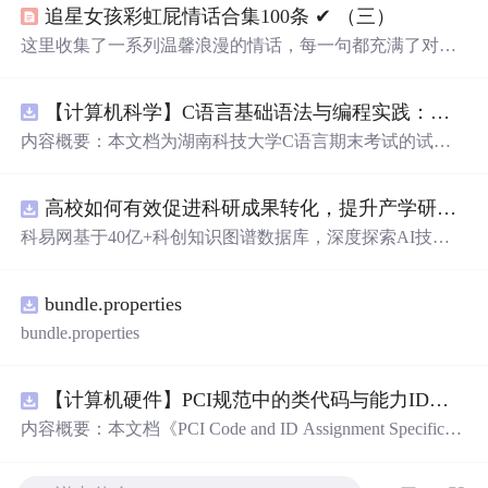
追星女孩彩虹屁情话合集100条 ✔︎ （三）
这里收集了一系列温馨浪漫的情话，每一句都充满了对爱
的细腻描绘，从月光到星光，从微笑到眼神，每一刻的感
动都被精心记录下来。
【计算机科学】C语言基础语法与编程实践：湖南科技大学期末考试核心知识点解析
内容概要：本文档为湖南科技大学C语言期末考试的试题
库，主要包含多套选择题，涵盖C语言的基础知识点，如
基本数据类型、运算符与表达式、控制结构（if、switch、
高校如何有效促进科研成果转化，提升产学研合作效率？.docx
循环）、数组、字符串处理、函数定义与调用、指针初步
等内容。题目形式为单项选择题，每道题后附有正确答
科易网基于40亿+科创知识图谱数据库，深度探索AI技术
案，旨在帮助学生巩固C语言语法和程序逻辑理解，提升
在技术转移、成果转化、技术经纪、知识产权、产业创
编程实践能力。; 适合人群：适用于高等院校计算机相关专
新、科技招商等垂直领域的多样化应用场景，研究科技创
业学习C语言课程的学生，特别是准备期末考试或需要强
bundle.properties
新领域的AI+数智化解决方案，推动科技创新与产业创新
化基础知识的初学者。; 使用场景及目标：①用于考前复
智能化发展。
bundle.properties
习，检验对C语言核心概念的掌握程度；②辅助教师出题
或课堂教学练习；③通过反复练习提高编程思维与代码逻
辑分析能力。; 阅读建议：建议结合教材和上机实践进行练
【计算机硬件】PCI规范中的类代码与能力ID分配：设备功能分类及扩展能力标识系统设计
习，重点关注易错题和涉及复杂逻辑控制的题目，理解每
内容概要：本文档《PCI Code and ID Assignment Specificati
道题背后的程序执行流程，以达到真正掌握语言特性的目
on Revision 1.10》由PCI-SIG发布，定义了PCI设备的类代
的。
码（Class Codes）、能力标识（Capability IDs）和扩展能