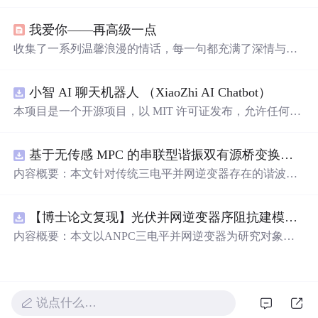
情，适合用作朋友圈背景或个人心情表达。这
里
有对爱情
细腻的描绘，也有对生活的温柔感悟。
我爱你——再高级一点
收集了一系列温馨浪漫的情话，每一句都充满了深情与爱
意，适合用来表达对心爱之人的感情。
小智 AI 聊天机器人 （XiaoZhi AI Chatbot）
本项目是一个开源项目，以 MIT 许可证发布，允许任何人
免费使用，并可以用于商业用途。 我们希望通过这个项
目，能够帮助更多人入门 AI 硬件开发，了解如何将当下飞
基于无传感 MPC 的串联型谐振双有源桥变换器动态性能优化（Simulink仿真实现）
速发展的大语言模型应用到实际的硬件设备中。无论你是
对 AI 感兴趣的学生，还是想要探索新技术的开发者，都可
内容概要：本文针对传统三电平并网逆变器存在的谐波含
以通过这个项目获得宝贵的学习经验。
量高、电网不平衡工况适应性差及动态响应滞后等问题，
提出了一种基于有源中点箝位（ANPC）三电平逆变器的
【博士论文复现】光伏并网逆变器序阻抗建模、扫频辨识与弱电网交互稳定性分析【阻抗建模、验证扫频法】（Matlab代码、Simulink仿真实现）
高性能并网控制策略。该策略融合了双极性倍频脉宽调制
（DPWMA）、正负序分离锁相技术和电网电压前馈控
内容概要：本文以ANPC三电平并网逆变器为研究对象，
制，构建了“精准同步-扰动补偿-优质调制”的一体化控制体
提出了一种融合双极性倍频脉宽调制（DPWMA）、正负
系。通过Simulink搭建仿真模型，在稳态对称、电网不平衡
序分离锁相与电网电压前馈控制的高性能并网控制策略。
及动态扰动等多种工况下进行验证，结果表明该复合控制
通过对ANPC拓扑结构的分析，阐明其在开关损耗均衡、
策略能显著降低并网电流谐波，提升锁相精度，有效抑制
中点电位稳定和低输出谐波方面的硬件优势，为高质量并
说点什么…
功率波动，并大幅缩短系统动态调节时间，增强了逆变器
网奠定基础。在此基础上，DPWMA调制策略有效提升输