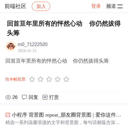
前端社区
登录
频道
加入
帖子详情
社区
前端社区
感慨
回首亘年里所有的怦然心动 你仍然拔得
头筹
m0_71222520
2024-11-15
回首亘年里所有的怦然心动 你仍然拔得头筹
给本帖投票
26
回复
打赏
小程序 背景图 repeat_朋友圈背景图 | 爱你这件事，没有解药
精选一系列温馨浪漫的文字和背景图，每句话都蕴含深