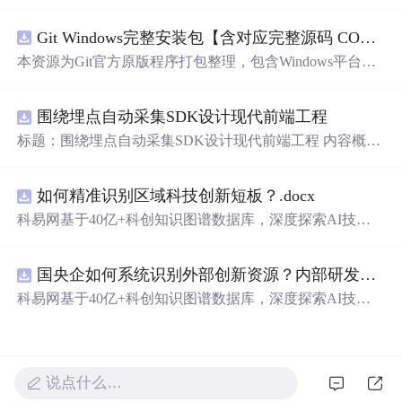
行。 3.代码特点：参数化编程、参数可方便更改、代码编
程思路清晰、注释明细。 4.适用对象：计算机，电子信息
Git Windows完整安装包【含对应完整源码 COPYING协议 GPL‑v2】
工程、数学等专业的大学生课程设计、期末大作业和毕业
设计。
本资源为Git官方原版程序打包整理，包含Windows平台Git
二进制安装程序、对应版本完整源代码、GPL‑v2协议COP
YING文件。 软件协议：GNU General Public License v2 (G
围绕埋点自动采集SDK设计现代前端工程
PL‑v2)。 Git为开源软件，官方原版可以免费获取。本资源
仅为整理归档，非本人原创作品。 分发遵从GPL‑v2许可要
标题：围绕埋点自动采集SDK设计现代前端工程 内容概
求：压缩包内附带完整源码与原始版权协议文件。 请勿将
要：围绕核心链路、并发控制、异常补偿与可观测性建
本资源冒充为原创软件。 适用人群：Windows开发人员，
设，说明围绕埋点自动采集SDK设计现代前端工程的关键
用于版本控制。 使用场景：本地Git环境部署。
如何精准识别区域科技创新短板？.docx
实现重点。 https://m.qzgqxd.com/news/zuqiu/11900.html http
s://m.uniintell.com/index https://m.uniintell.com/live/zuqiu/ http
科易网基于40亿+科创知识图谱数据库，深度探索AI技术
s://m.uniintell.com/zuqiuliansai/shijiebei/ https://m.uniintell.com/
在技术转移、成果转化、技术经纪、知识产权、产业创
news/zuqiu/10417.html
新、科技招商等垂直领域的多样化应用场景，研究科技创
国央企如何系统识别外部创新资源？内部研发体系完善，但对外部高校、中小科技企业技术能力缺乏动态认知。.docx
新领域的AI+数智化解决方案，推动科技创新与产业创新
智能化发展。
科易网基于40亿+科创知识图谱数据库，深度探索AI技术
在技术转移、成果转化、技术经纪、知识产权、产业创
新、科技招商等垂直领域的多样化应用场景，研究科技创
新领域的AI+数智化解决方案，推动科技创新与产业创新
智能化发展。
说点什么…