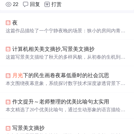
22
回复
打赏
夜
这篇作品描绘了一个宁静夜晚的场景：狭小的房间内青烟
袅袅，窗外
月光
皎洁
，树影婆娑，
路灯
下狗儿闲逛，乞丐
沉睡，营造出一种静谧而略带寂寥的氛围。
计算机相关美文摘抄,写景美文摘抄
这篇写景美文描绘了秋天的多样风貌，从初春的生机到秋
天的丰饶，再到冬天的静谧，展现了季节变化带来的视觉
和情感体验。文中提到了
月光
、雨滴、花朵、树木、昆虫
月光
下的民生画卷夜幕低垂时的社会沉思
等自然元素，以及人们的情感寄托，如离别、怀旧和期
待。文字中充满了对自然的细腻观察和深深的情感共鸣。
本文围绕夜幕意象，系统探讨数字技术深度渗透背景下民
生领域的八大核心议题：灵活就业者权益保障、心理健康
服务缺口、城乡公共服务不均衡、“一老一小”照护困境、
作文提升～老师整理的优美比喻句太实用
平台经济带来的新型劳动关系矛盾、环境健康协同治理、
文化资源配置失衡及社会保障可持续性压力。重点分析算
本文精选了20个优美比喻句，通过生动形象的语言描绘出
法应用、数据安全、数字鸿沟等信息技术衍生问题，并强
自然之美。从
月光
如流水到云似洁白羽毛，再到西湖比作
调需通过制度设计、多元协同与精准施策提升民生治理效
天堂里的明珠，每个句子都是一幅美丽的画卷。
能。
写景美文摘抄