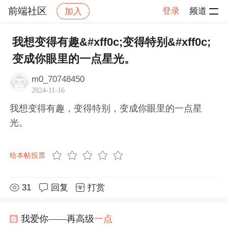
前端社区
登录
频道
加入
帖子详情
社区
前端社区
感慨
我想变得有趣&#xff0c;变得特别&#xff0c;
变成你眼里的一点星光。
m0_70748450
2024-11-16
我想变得有趣，变得特别，变成你眼里的一点星
光。
给本帖投票
31
回复
打赏
我爱你——再高级
一点