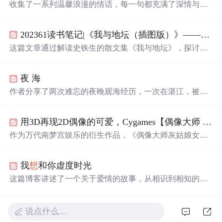
收集了一系列温馨浪漫的情话，每一句都充满了深情与爱
意，适合用来表达对心爱之人的感情。
202361读书笔记|《我与地坛（插图版）》——有些事只适合收藏，不能说，也不能
这篇文章通过解读史铁生的散文集《我与地坛》，探讨了
作者的文字力量、情感深度和哲理思考，
特别
是关于记
忆、母爱、命运与写作的关系，以及地坛作为作者生活与
夜 海
思考的象征。
作者分享了两次难忘的夜晚观海经历，一次在湛江，被夜
海的
星光
与渔船灯火交织的美景所震撼；另一次在北海的
船上，一位老船员的人生哲理让他深受启发。
用3D再现2D偶像的可爱，Cygames【偶像大师 灰姑娘女孩】开发示例
作为万代南梦宫娱乐的衍生作品，《偶像大师灰姑娘女孩
星光
舞台》是一款在Android/iOS平台上累计下载突破1200
万次的游戏。在CEDEC2016上，Cygames介绍了如何将2D
我
想
和你虚度时光
插图的偶像通过3DCG技术在手机游戏中重现，包括角色
建模、表情制作、舞蹈动作捕捉及口型同步等方面的技术
这篇博客讲述了一个关于爱情的故事，从相识到相知的过
细节。
程，以及对未来不确定性的思考。作者分享了自己对于爱
情的理解，并通过与妹妹的对话探讨了感情中的真实与承
诺。
说点什么…