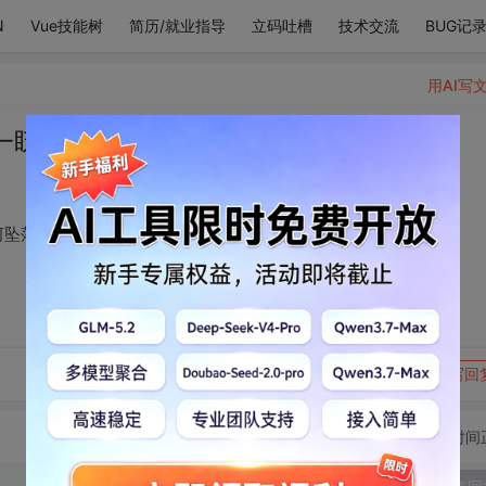
N
Vue技能树
简历/就业指导
立码吐槽
技术交流
BUG记
用AI写
一眨眼睛，便能让银河坠落。
河坠落。
转发到动态
举报
写回
切换为时间