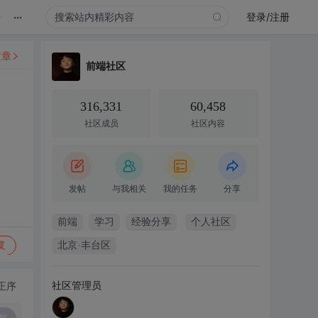
...
录
登录/注册
文章
前端社区
316,331
60,458
社区成员
社区内容
发帖
与我相关
我的任务
分享
前端
学习
经验分享
个人社区
复
北京·丰台区
社区管理员
正序