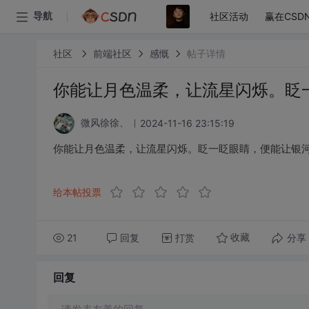
社区活动
赢在CSD
导航
社区
前端社区
感慨
帖子详情
你能让月色温柔，让流星闪烁。眨
2024-11-16 23:15:19
微风徐徐、
你能让月色温柔，让流星闪烁。眨一眨眼睛，便能让银
给本帖投票
21
回复
打赏
分享
收藏
回复