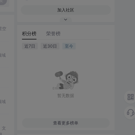
复
加入社区
星空
积分榜
荣誉榜
近7日
近30日
至今
领域
暂无数据
领域
查看更多榜单
。文
用组