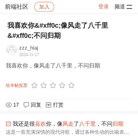
前端社区
登录
频道
加入
帖子详情
社区
前端社区
感慨
我喜欢你&#xff0c;像风走了八千里
&#xff0c;不问归期
zzz_hiaj
2024-11-17
我喜欢你，像风走了八千里，不问归期
给本帖投票
17
回复
打赏
我还是很
喜欢
你，像
风
走
了
八千里
，不问
归期
这是一首充满深情的现代诗歌，通过各种生动的比喻表达