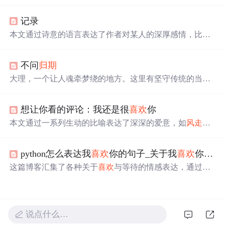
了作者对于某个人的持久不变的情感。每句诗都以‘我还是
很
喜欢
你’开头，随后是不同的场景和情境，展现了爱情的
记录
美好与复杂。
本文通过诗意的语言表达了作者对某人的深厚感情，比喻
为无论经历多少距离和变化，始终如一的坚持与不变。文
中用“
风
走
了
八千里
”和“水奔流到海”来象征这份情感的坚
不问
归期
定与执着。
大理，一个让人魂牵梦绕的地方。这里有坚守传统的当地
人，延续千年的生活方式；有来自世界各地的人，用心经
营生活。从人民路的青瓦房到古城的阳光院子，从苍山的
想让你看的评论：我还是很
喜欢
你
云雪到洱海的日落，大理的美让人难以忘怀。还有双廊的
光影、环海路的骑行、蝴蝶泉的传说、马耳山的杜鹃花海
本文通过一系列生动的比喻表达了深深的爱意，如
风
走
过
和南城门的守望，每一个角落都有动人的故事。
八千里
、星辰闪烁等，同时结合了数学、物理、化学等学
科知识进行创意表达。
python怎么表达我
喜欢
你的句子_关于我
喜欢
你的优美句子
这篇博客汇集了各种关于
喜欢
与等待的情感表达，通过引
用电影和文学作品中的经典场景，展现了人们对于感情执
着与不确定性的复杂情绪。文中表达了无论时间如何流
逝，
喜欢
一个人的情感可能会持续多年，甚至一生，同时
也反映了成长过程中的无奈与转变，以及面对未知未来的
说点什么…
坦然态度。