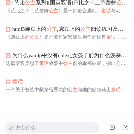
[芭比
公主
系列][国英双语]芭比之十二芭蕾舞
公主
Ba
了贵族的娇弱。故事中的豌豆成为了证明
公主
真实身份的
关键，展示了安徒生高超的讽刺艺术。这篇
童话
至今仍被
《芭比之十二芭蕾舞
公主
》是一部融合魔幻、
童话
与动画
广泛传播，并引发了对社会阶级和人性的深思。
元素的电影，讲述芭比饰演的
公主
珍妮花/吉纳维芙与她的
十一位芭蕾舞
公主
姐妹在发现一个可以实现愿望的奇妙之
html5豌豆上的
公主
,豌豆上的
公主
阅读练习及答案
地后，面对父亲的丧国危机，团结一致拯救国家的故事。
电影展现了十二位性格各异的
公主
形象，以及精美的场景
《豌豆上的
公主
》是丹麦作家安徒生创作的经典
童话
，讲
和舞蹈场面，深受观众喜爱。
述了一个王子通过豌豆测试找到真正
公主
的故事。文章分
析了暴风雨之夜的情节设置如何突出
公主
的身份，并探讨
为什么yamlp中没有cplex_女孩子们为什么羡慕
童话
了夸张手法在揭示
公主
娇嫩肌肤中的运用。阅读练习及答
案展示了故事对儿童文学教育的价值。
这篇博客反思了
童话
故事中
公主
们的幸福结局，指出
公主
们依赖王子解救的被动命运，强调了美貌并非现实生活中
的幸福保障。文章探讨了人们对于不劳而获的向往，提醒
童话
女性不应仅依靠外貌，而应积极掌控自己的命运。
一个关于被选中献祭给恶龙的
公主
与她的贴身骑士
童话
之
间的爱情故事。
公主
知道自己终将献祭，因此拒绝了爱
情，直到遇到骑士
童话
。两人克服重重困难，最终在恶龙
出现之际，
童话
挺身而出，为了爱情与恶龙展开决战。
说点什么…