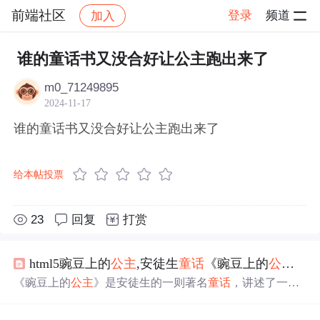
前端社区
登录
频道
加入
帖子详情
社区
前端社区
感慨
谁的童话书又没合好让公主跑出来了
m0_71249895
2024-11-17
谁的童话书又没合好让公主跑出来了
给本帖投票
23
回复
打赏
html5豌豆上的
公主
,安徒生
童话
《豌豆上的
公主
》
《豌豆上的
公主
》是安徒生的一则著名
童话
，讲述了一位
王子通过一粒豌豆检验
公主
是否真正高贵的故事。这篇作
品揭示了封建社会对血统和身份的荒谬追求，同时也讽刺