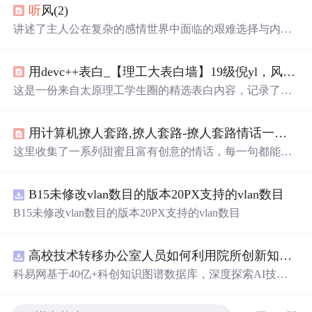
听
风(2)
讲述了主人公在复杂的感情世界中面临的艰难选择与内心
挣扎，展现了人性的复杂与情感的纠葛。
用devc++表白_【理工大表白墙】19级倪yl，风吹起如花般破碎的流年，而你的笑容摇晃摇晃，成为我命途中最美的点缀...
这是一份来自太原理工学生圈的精选表白内容，记录了学
生们之间的甜蜜告白与美好祝福，展现了青春校园生活的
温馨与浪漫。
用计算机撩人套路,撩人套路-撩人套路情话一问一答 - 个性说说吧
这里收集了一系列甜蜜且富有创意的情话，每一句都能触
动心弦，适合用来表达爱意或是增添日常生活中的小情
趣。
B15未修改vlan数目的版本20PX支持的vlan数目
B15未修改vlan数目的版本20PX支持的vlan数目
高校技术转移办公室人员如何利用院所创新知识图谱发现技术转化瓶颈？.docx
科易网基于40亿+科创知识图谱数据库，深度探索AI技术
在技术转移、成果转化、技术经纪、知识产权、产业创
新、科技招商等垂直领域的多样化应用场景，研究科技创