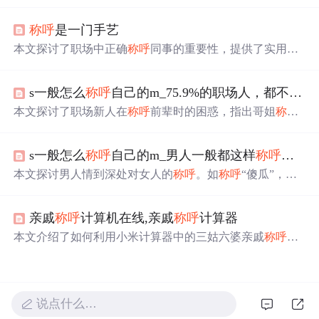
间名、姓的使用，以及各种
称呼
如Mr., Mrs., Miss, Ms.等的
适用场景。同时介绍了在不同场合如何正确使用这些
称呼
称呼
是一门手艺
，如对长辈、朋友、老师的
称呼
方式。
本文探讨了职场中正确
称呼
同事的重要性，提供了实用建
议，如遵循公司惯例、往年轻了叫，并强调了记住对方名
字的价值。错误的
称呼
可能带来尴尬，正确的
称呼
则能促
s一般怎么
称呼
自己的m_75.9%的职场人，都不知道怎么
进良好的工作关系。
本文探讨了职场新人在
称呼
前辈时的困惑，指出哥姐
称呼
并不适用于所有职场环境，并提供了入乡随俗、专业职称
称呼
及尊称试错的建议，帮助读者理解职场称谓礼仪。
s一般怎么
称呼
自己的m_男人一般都这样
称呼
自己
本文探讨男人情到深处对女人的
称呼
。如
称呼
“傻瓜”，带
着甜腻，愿包容守护；称“宝宝”“宝贝”，是将女人当最珍
贵的宝贝；称“媳妇儿”，表明奔着一辈子，心里已认定。
亲戚
称呼
计算机在线,亲戚
称呼
计算器
不同人表达爱的方式不同，若男人用这些
称呼
，值得珍
惜。
本文介绍了如何利用小米计算器中的三姑六婆亲戚
称呼
计
算器功能，解决过年期间亲戚
称呼
难题。通过设定性别，
逐级选择亲属关系，轻松获取正确
称呼
。此外，讨论了'外
婆'与'姥姥'的区别，以及方言词汇在文学作品中的运用。最
后，强调了理解和尊重方言文化的重要性。
说点什么…