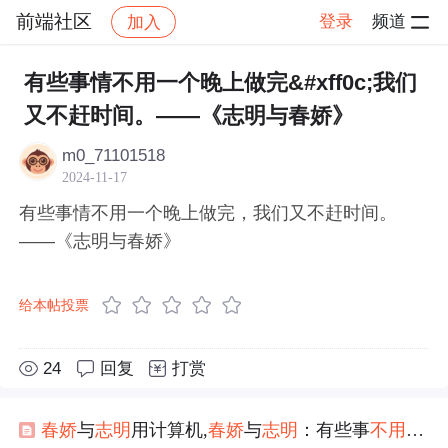
前端社区
登录
频道
加入
帖子详情
社区
前端社区
感慨
有些事情不用一个晚上做完&#xff0c;我们
又不赶时间。——《志明与春娇》
m0_71101518
2024-11-17
有些事情不用一个晚上做完，我们又不赶时间。
——《志明与春娇》
给本帖投票
24
回复
打赏
春娇
与
志明
用计算机,
春娇
与
志明
：有些事
不用
一个