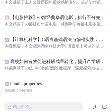
本文讲述了主人公经历四年后的感情变化，从起初对前任
电影中角色的共鸣，到现任对前任行为的不解，再到最终
的放手与重逢。故事揭示了爱情中的成长与告别，以及人
【电影推荐】60部经典华语电影，排行不分先后！
们如何在磨合中找到自我。
本文精选了60部经典华语电影，并列举了每部电影中最令
人难忘的片段，带你重温那些触动人心的瞬间。
【计算机科学】C语言基础语法与编程实践：湖南科技大学期末考试核心知识点解析
内容概要：本文档为湖南科技大学C语言期末考试的试题
库，主要包含多套选择题，涵盖C语言的基础知识点，如
基本数据类型、运算符与表达式、控制结构（if、switch、
高校如何有效促进科研成果转化，提升产学研合作效率？.docx
循环）、数组、字符串处理、函数定义与调用、指针初步
等内容。题目形式为单项选择题，每道题后附有正确答
科易网基于40亿+科创知识图谱数据库，深度探索AI技术
案，旨在帮助学生巩固C语言语法和程序逻辑理解，提升
在技术转移、成果转化、技术经纪、知识产权、产业创
编程实践能力。; 适合人群：适用于高等院校计算机相关专
新、科技招商等垂直领域的多样化应用场景，研究科技创
业学习C语言课程的学生，特别是准备期末考试或需要强
bundle.properties
新领域的AI+数智化解决方案，推动科技创新与产业创新
化基础知识的初学者。; 使用场景及目标：①用于考前复
智能化发展。
bundle.properties
习，检验对C语言核心概念的掌握程度；②辅助教师出题
或课堂教学练习；③通过反复练习提高编程思维与代码逻
辑分析能力。; 阅读建议：建议结合教材和上机实践进行练
说点什么…
习，重点关注易错题和涉及复杂逻辑控制的题目，理解每