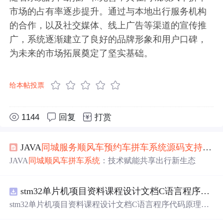
市场的占有率逐步提升。通过与本地出行服务机构
的合作，以及社交媒体、线上广告等渠道的宣传推
广，系统逐渐建立了良好的品牌形象和用户口碑，
为未来的市场拓展奠定了坚实基础。
给本帖投票
1144
回复
打赏
JAVA
同城
服务
顺风
车
预约
车
拼
车
系统
源码
支持
小程
JAVA
同城
顺风
车
拼
车
系统
：技术赋能共享出行新生态
stm32单片机项目资料课程设计文档C语言程序代码原理图电路PCB实例五种PWM反馈控制模式研究
stm32单片机项目资料课程设计文档C语言程序代码原理图
电路PCB实例五种PWM反馈控制模式研究