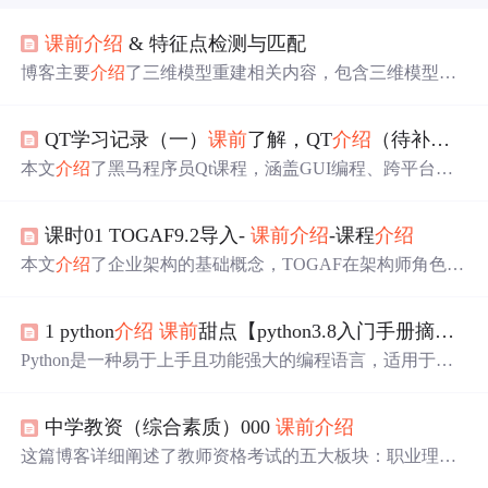
课前
介绍
& 特征点检测与匹配
博客主要
介绍
了三维模型重建相关内容，包含三维模型重
建流程、三维点云获取方式，以及基于图像的三维重建等
信息技术领域的关键信息。
QT学习记录（一）
课前
了解，QT
介绍
（待补充）
本文
介绍
了黑马程序员Qt课程，涵盖GUI编程、跨平台特
性、C++学习、库函数使用、QTCreator工具、绘图、文件
操作、网络编程及数据库，回顾了QT的历史发展。
课时01 TOGAF9.2导入-
课前
介绍
-课程
介绍
本文
介绍
了企业架构的基础概念，TOGAF在架构师角色中
的重要性，包括ADM方法论的应用，以及鉴定级考试的内
容概述。强调了TOGAF作为通用语言和行业标准的地位，
1 python
介绍
课前
甜点【python3.8入门手册摘录】
以及其在实际项目中的落地价值。
Python是一种易于上手且功能强大的编程语言，适用于自
动化任务、GUI应用和游戏开发等。它提供了丰富的数据
结构，支持大型程序开发，同时具备比C语言更全面的错
中学教资（综合素质）000
课前
介绍
误检查。Python的解释型特性使得开发过程更加高效，代
码简洁且易于阅读。
这篇博客详细阐述了教师资格考试的五大板块：职业理
念、教育法律法规、教师职业道德、文化素养和教师基本