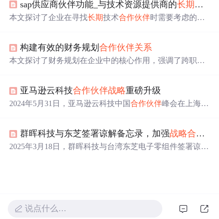
sap供应商伙伴功能_与技术资源提供商的
长期
战略
操作建议，还探讨了其发展趋势、应用前景及面临的挑战
与机遇。
本文探讨了企业在寻找
长期
技术
合作伙伴
时需要考虑的关
键因素，包括兴趣对齐、心智共享、人才管理、运作模
式、成本谈判等方面。
构建有效的财务规划
合作伙伴
关系
本文探讨了财务规划在企业中的核心作用，强调了跨职能
合作伙伴
关系
的重要性，包括提高团队影响力、
战略
决策
支持和决策质量把控。同时，文章分析了构建这种
关系
可
亚马逊云科技
合作伙伴
战略
重磅升级
能遇到的障碍，并提出了相应的解决策略。
2024年5月31日，亚马逊云科技中国
合作伙伴
峰会在上海召
开，会上推出了‘3+1’
合作伙伴
战略
，包括生成式AI
合作伙
伴
计划、行业
合作伙伴
计划和安全
合作伙伴
计划，并发布
群晖科技与东芝签署谅解备忘录，加强
战略
合作伙伴
了一系列赋能支持举措。
2025年3月18日，群晖科技与台湾东芝电子零组件签署谅解
备忘录，巩固
长期
战略
合作伙伴
关系
。过去几年双方已加
强合作推动市场扩张与技术计划。此次签约重申合作承
诺，搭建知识产权管理框架，双方期待深化合作打造先进
存储和数据管理解决方案。
说点什么…