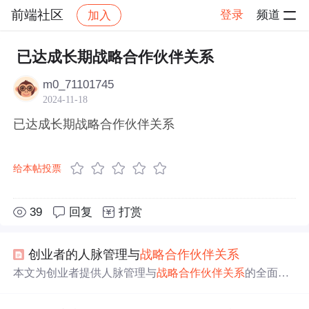
前端社区
登录
频道
加入
帖子详情
社区
前端社区
感慨
已达成长期战略合作伙伴关系
m0_71101745
2024-11-18
已达成长期战略合作伙伴关系
给本帖投票
39
回复
打赏
创业者的人脉管理与
战略
合作伙伴
关系
本文为创业者提供人脉管理与
战略
合作伙伴
关系
的全面指
南。介绍人脉管理定义、重要性及构建方法，阐述
战略
合
作伙伴
关系
的类型、选择与维护。通过实战案例分析给出