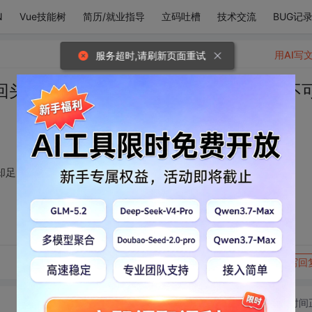
N
Vue技能树
简历/就业指导
立码吐槽
技术交流
BUG记
用AI写
服务超时,请刷新页面重试
头 万人中只一眼，却足以救我 ——《不
足以救我 ——《不可谖兮 》 伦桑
转发到动态
举报
写回
切换为时间