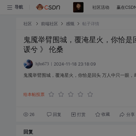
社区活动
赢在CSD
导航
社区
前端社区
感慨
帖子详情
鬼魇举臂围城，覆淹星火，你恰是回
谖兮 》 伦桑
2024-11-18 23:18:09
hjhs673
鬼魇举臂围城，覆淹星火，你恰是回头 万人中只一眼，却
给本帖投票
26
回复
打赏
分享
收藏
回复