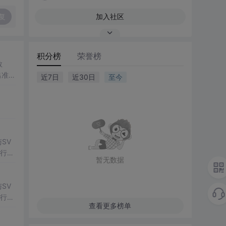
复
加入社区
积分榜
荣誉榜
数
出准确
近7日
近30日
至今
常方
SV
行np
暂无数据
项目
SV
行np
查看更多榜单
项目