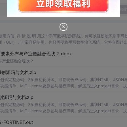
发表回
，使用方便! 详 情 说 明 用这个手写数字识别系统，你可以轻松地识别手写
（GUI），非常容易使用。你只需要将手写数字输入系统，它将立即给
、工作还是日常生活，都能为你提供快速和准确的识别服务。它是一个非
素分布与产业链融合现状？.docx
与产业链融合现状？
.0-原创源码与文档.zip
P包含完整源码、3项自动化测试、可复现合成示例、离线HTML、JSON与
能清单、MIT License及原创与授权声明。解压后进入project目录，执
告，也可通过本地静态服务器打开网页。运行时零第三方依赖，不包含热点产品或开源
.0-原创源码与文档.zip
。适合前端开发、AI应用工程、测试审计和课程实践。
P包含完整源码、3项自动化测试、可复现合成示例、离线HTML、JSON与
能清单、MIT License及原创与授权声明。解压后进入project目录，执
告，也可通过本地静态服务器打开网页。运行时零第三方依赖，不包含热点产品或开源
29-FORTINET.out
。适合前端开发、AI应用工程、测试审计和课程实践。