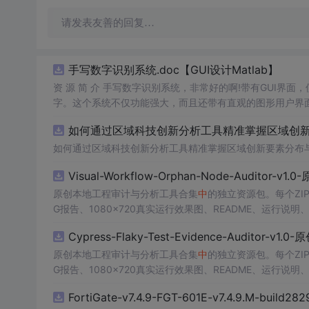
请发表友善的回复…
手写数字识别系统.doc【GUI设计Matlab】
资 源 简 介 手写数字识别系统，非常好的啊!带有GUI界面
字。这个系统不仅功能强大，而且还带有直观的图形用户界面
的识别结果。这个系统可以在各种场景
中
使用，无论是学校
如何通过区域科技创新分析工具精准掌握区域创新要
便和实用的工具，你一定会喜欢它的！
如何通过区域科技创新分析工具精准掌握区域创新要素分布
Visual-Workflow-Orphan-Node-Auditor-v1
原创本地工程审计与分析工具合集
中
的独立资源包。每个ZI
G报告、1080×720真实运行效果图、README、运行说明、功
m test验证算法，执行npm run report生成报
Cypress-Flaky-Test-Evidence-Auditor-v1
源码、Logo、官方截图、论文、生产日志或其他受限素材
原创本地工程审计与分析工具合集
中
的独立资源包。每个ZI
G报告、1080×720真实运行效果图、README、运行说明、功
m test验证算法，执行npm run report生成报
FortiGate-v7.4.9-FGT-601E-v7.4.9.M-build28
源码、Logo、官方截图、论文、生产日志或其他受限素材