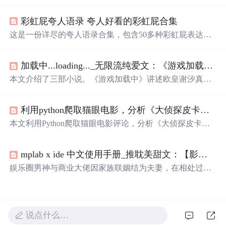
句，从星辰之眼到盛世美颜，展现了各种夸赞女性外貌的
巧妙表达，体现了当下网络文化的趣味性和创新性。
彩虹屁夸人语录 夸人好看的彩虹屁合集
这是一份详尽的夸人语录合集，包含50多种彩虹屁表达方
式，教你如何从不同角度赞美他人，无论是外表还是内
在，都能找到合适的夸赞之词，让你在社交场合中游刃有
加载中...loading..._无限流纯爱文：《游戏加载中》《恐怖游戏逃生指南》...
余。
本文介绍了三部小说。《游戏加载中》讲述欧皇谢汐真人
通关游戏遇瓶颈；《恐怖游戏逃生指南》中辛萌进入恐怖
游戏“无限轮回”挣扎求存；《惊!说好的选秀综艺竟然》里
利用python爬取猫眼电影，分析《大侦探皮卡丘》|凹凸数读
练习生巫瑾报名选秀却陷入搏杀逃生真人秀。
本文利用Python爬取猫眼电影评论，分析《大侦探皮卡
丘》。发现评论用户中男生占比高，但女生打分多集中在4
星以上。电影里可达鸭人气高，评论关键词集中于可爱、
mplab x ide 中文使用手册_推耽美甜文：【影帝受X纯情纨绔攻】灵魂转换，互宠，娱乐圈甜文...
萌等。不过影片推理内容不足，笑点缺新意，靠“萌”或难
走远。
娱乐圈男神与商业大佬因家族联姻结为夫妻，在相处过程
中逐渐发现对方的魅力，展开一段温馨甜蜜的爱情故事。
说点什么…