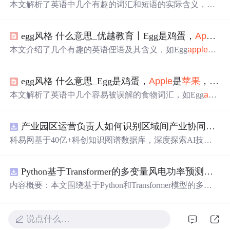
本文解析了英语中几个有趣的词汇和短语的实际含义，如
Egg
apple
指茄子而非鸡蛋
苹果
，Bad
apple
比喻害群之马，
Apple
andorange表示风马牛不相及的事物，Egginyourbeer
egg风格 什么意思_优越教育丨Egg是鸡蛋，
Apple
是
形容得寸进尺，
Apple
ofone's
eye
则比喻掌上明珠。
本文介绍了几个有趣的英语俚语及其含义，如Egg
apple
是
指茄子而非鸡蛋
苹果
，Bad
apple
比喻害群之马，
Apple
and
orange表示风马牛不相及的事物等。
egg风格 什么意思_Egg是鸡蛋，
Apple
是
苹果
，但“Egg
本文解析了英语中几个容易被误解的食物词汇，如Egg
appl
e
实际上是茄子的意思，并非鸡蛋和
苹果
的组合。此外还介
绍了Bad
apple
、
Apple
andorange等短语的实际含义。
产业园区运营负责人如何识别区域间产业协同机会？.docx
科易网基于40亿+科创知识图谱数据库，深度探索AI技术
在技术转移、成果转化、技术经纪、知识产权、产业创
新、科技招商等垂直领域的多样化应用场景，研究科技创
Python基于Transformer的多变量风电功率预测研究
新领域的AI+数智化解决方案，推动科技创新与产业创新
智能化发展。
内容概要：本文围绕基于Python和Transformer模型的多变
量风电功率预测展开研究，重点针对短期风电功率预测任
务。研究采用深度学习中的Transformer架构，引入风速、
温度、湿度等多种气象及运行变量作为输入特征，构建高
说点什么…
精度预测模型。为进一步提升预测的稳健性与可靠性，研