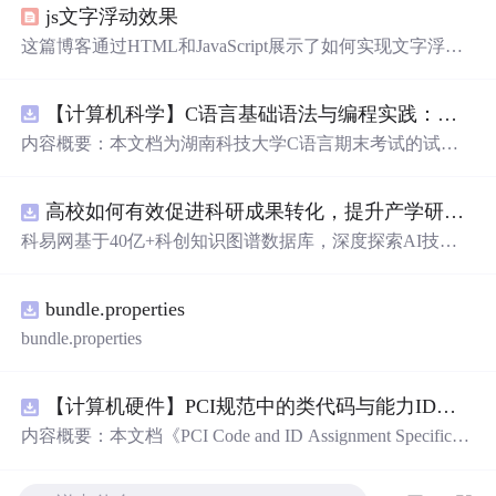
js文字浮动效果
这篇博客通过HTML和JavaScript展示了如何实现文字浮动
的效果。作者利用CSS设置元素的绝对定位，JavaScript则
用来随机生成文字的初始位置和透明度变化，营造出文字
【计算机科学】C语言基础语法与编程实践：湖南科技大学期末考试核心知识点解析
在页面上随机飘动的视觉效果。此外，文中还包含了对CS
S样式和JavaScript事件监听的运用，增加了互动性和趣味
内容概要：本文档为湖南科技大学C语言期末考试的试题
性。
库，主要包含多套选择题，涵盖C语言的基础知识点，如
基本数据类型、运算符与表达式、控制结构（if、switch、
高校如何有效促进科研成果转化，提升产学研合作效率？.docx
循环）、数组、字符串处理、函数定义与调用、指针初步
等内容。题目形式为单项选择题，每道题后附有正确答
科易网基于40亿+科创知识图谱数据库，深度探索AI技术
案，旨在帮助学生巩固C语言语法和程序逻辑理解，提升
在技术转移、成果转化、技术经纪、知识产权、产业创
编程实践能力。; 适合人群：适用于高等院校计算机相关专
新、科技招商等垂直领域的多样化应用场景，研究科技创
业学习C语言课程的学生，特别是准备期末考试或需要强
bundle.properties
新领域的AI+数智化解决方案，推动科技创新与产业创新
化基础知识的初学者。; 使用场景及目标：①用于考前复
智能化发展。
bundle.properties
习，检验对C语言核心概念的掌握程度；②辅助教师出题
或课堂教学练习；③通过反复练习提高编程思维与代码逻
辑分析能力。; 阅读建议：建议结合教材和上机实践进行练
【计算机硬件】PCI规范中的类代码与能力ID分配：设备功能分类及扩展能力标识系统设计
习，重点关注易错题和涉及复杂逻辑控制的题目，理解每
内容概要：本文档《PCI Code and ID Assignment Specificati
道题背后的程序执行流程，以达到真正掌握语言特性的目
on Revision 1.10》由PCI-SIG发布，定义了PCI设备的类代
的。
码（Class Codes）、能力标识（Capability IDs）和扩展能