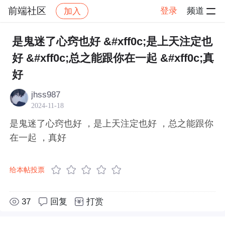
前端社区
登录
频道
加入
帖子详情
社区
前端社区
感慨
是鬼迷了心窍也好 &#xff0c;是上天注定也
好 &#xff0c;总之能跟你在一起 &#xff0c;真
好
jhss987
2024-11-18
是鬼迷了心窍也好 ，是上天注定也好 ，总之能跟你
在一起 ，真好
给本帖投票
37
回复
打赏