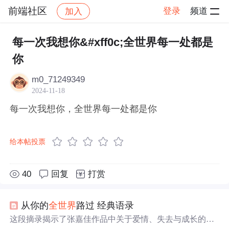
前端社区
登录
频道
加入
帖子详情
社区
前端社区
感慨
每一次我想你&#xff0c;全世界每一处都是
你
m0_71249349
2024-11-18
每一次我想你，全世界每一处都是你
给本帖投票
40
回复
打赏
从你的
全世界
路过 经典语录
这段摘录揭示了张嘉佳作品中关于爱情、失去与成长的主