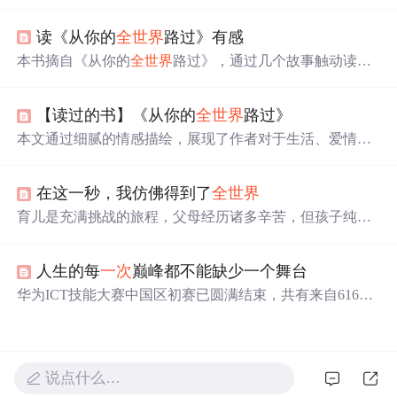
题，通过深情的语句展现了主角们的心路历程和对理
想
的
追求。从山间爱情到人生离别，读者能感受到作者对情感
读《从你的
全世界
路过》有感
细腻的刻画和对生活的独特见解。
本书摘自《从你的
全世界
路过》，通过几个故事触动读者
内心的回忆与情感。作者回顾了青春时期的懵懂与纠葛，
并表达了对过去经历的怀念与感激之情。书中精选片段展
【读过的书】《从你的
全世界
路过》
现了初恋的美好与痛苦、表白的情愫、执着的情感、温暖
的记忆以及争吵后的反思。
本文通过细腻的情感描绘，展现了作者对于生活、爱情与
自我认知的深刻思考。从日常琐事到内心世界的探索，每
一段文字都透露出对生活的热爱与对人性的洞察。
在这一秒，我仿佛得到了
全世界
育儿是充满挑战的旅程，父母经历诸多辛苦，但孩子纯真
笑脸、第
一次
的成长瞬间等，让父母感到幸福与满足。这
些瞬间构成了育儿幸福的全貌，提醒我们珍惜与孩子相处
人生的每
一次
巅峰都不能缺少一个舞台
的每一刻，用爱滋养孩子成长。
华为ICT技能大赛中国区初赛已圆满结束，共有来自616所
高校的4081名大学生参赛。比赛内容覆盖路由交换、网络
安全、WLAN、存储&服务器等技术，并包括数据中心、
云计算、大数据等新技术。决赛将在华为深圳总部举行，
采用真实环境进行lab动手实验。
说点什么…