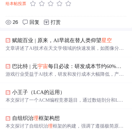
给本帖投票
26
回复
打赏
赋能百业 | 原来，AI早就在替人类仰望
星空
文章讲述了AI技术在天文学领域的快速发展，如图像分
类、语音识别在天眼FAST等设备中的应用，以及AI如何协
助人类更深入地探索
宇宙
，包括自动化观测和数据分析。
巴比特 | 元
宇宙
每日必读：研发成本节约60%，产量增长5倍，分析称游戏制作显著受益于AI ，文本、美术、场景等均可用AI生成...
AI不仅扩展了人类的视野，还在改变天文学家的工作方
式，预示着一个全新的科技与天文结合的时代。,
游戏行业受益于AI技术，研发和发行成本大幅降低，产量
提升。华西证券分析指出国内厂商已实现10%成本优化，
未来潜力更大。微软总裁认为中国在AI竞赛中是重要对
小王子（LCA的运用）
手。此外，SnoopDogg与VeeFriends合作推出NFT系列，苹
果MR头显将兼容百万款iPad应用，虚拟人直播带货仍在早
本文探讨了一个ACM编程竞赛题目，通过数链剖分和LCA
期阶段。
算法解决炸星星问题，即将一颗由白边相连的树通过炸掉
一条白边和一条黑边分成两部分，计算所有可行方案的数
自组织治
理
框架构想
量。
本文探讨了自组织治
理
框架的构建，强调了遵循极简原则