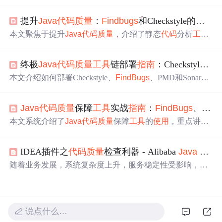
工作原理，如通过字节码分析和模式匹配发现潜在问题。
还阐述了在Eclipse中的应用，包括安装、配置、
使用
及与
提升
Java
代码
质量
：
Findbugs
和Checkstyle的安装与配置
其他
工具
集成。此外，对比了与其他静态分析
工具
的差
异，说明了其对提升
Java
代码
质量
的作用及安装、配置与
本文聚焦于提升
Java
代码
质量
，介绍了静态
代码
分析
工具
警告处理流程。
FindBugs
和Checkstyle。详细阐述了两者的安装、集成到I
DE的方法及配置过程，还说明了如何创建和应用自定义规
终极
Java
代码
质量
工具
链部署
指南
：Checkstyle、
F
则集。此外，分析了它们的互补性，并给出在实际项目中
联合
使用
的实践策略，以实现更全面的
代码
质量
控制。
本文介绍如何部署Checkstyle、
FindBugs
、PMD和SonarQu
be四大
Java
代码
质量
工具
，涵盖配置步骤、最佳实践及常
见问题解决方案，助力实现企业级
代码
质量
管理。
Java
代码
质量
保障
工具
实战
指南
：
FindBugs
、PMD、Checkstyle与SonarQube
本文系统介绍了
Java
代码
质量
保障
工具
的
使用
，重点讲解
FindBugs
的原理与集成方法，涵盖安装配置、规则定制、
结果解读及持续集成实践。同时对比PMD、Checkstyle和S
IDEA插件之
代码
质量
检查利器 - Alibaba
Java
Coding Guidelines、CheckStyle、PMD、
onarQube等
工具
，展示其在检测潜在错误、规范
代码
风
格、提升团队协作效率方面的优势。
随着业务发展，系统复杂度上升，服务稳定性受影响，提
高
代码
质量
可降低风险。文章介绍了几种检查
代码
质量
的I
DEA插件，包括Alibaba
Java
Coding Guidelines、CheckStyl
e、PMD、
FindBugs
和SonarLint，涵盖其整体介绍、安装
步骤、
使用
说明等内容，帮助开发者提高
代码
审查效率。
说点什么…