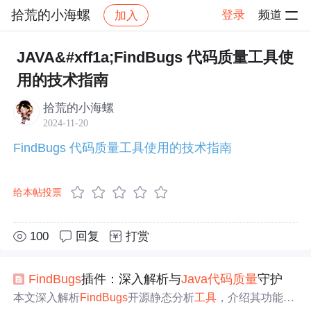
拾荒的小海螺
登录
频道
加入
帖子详情
社区
拾荒的小海螺
学习打卡
JAVA&#xff1a;FindBugs 代码质量工具使
用的技术指南
拾荒的小海螺
2024-11-20
FindBugs 代码质量工具使用的技术指南
给本帖投票
100
回复
打赏
FindBugs
插件：深入解析与
Java
代码
质量
守护
本文深入解析
FindBugs
开源静态分析
工具
，介绍其功能、