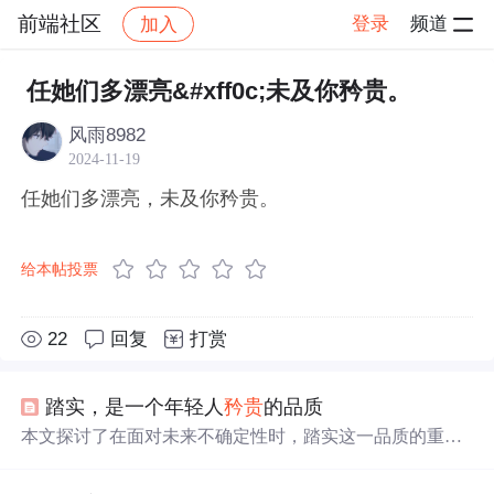
前端社区
登录
频道
加入
帖子详情
社区
前端社区
感慨
任她们多漂亮&#xff0c;未及你矜贵。
风雨8982
2024-11-19
任她们多漂亮，未及你矜贵。
给本帖投票
22
回复
打赏
踏实，是一个年轻人
矜贵
的品质
本文探讨了在面对未来不确定性时，踏实这一品质的重要
性。作者通过自身经历分享了如何在学业、职业选择中保
持踏实的心态，并强调了踏实做人、做事的价值。