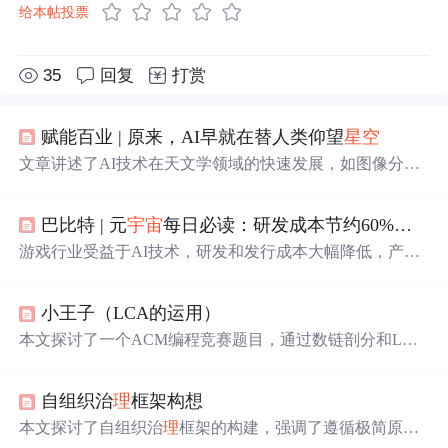
给本帖投票
35
回复
打赏
赋能百业 | 原来，AI早就在替人类仰望
星空
文章讲述了AI技术在天文学领域的快速发展，如图像分
类、语音识别在天眼FAST等设备中的应用，以及AI如何协
助人类更深入地探索
宇宙
，包括自动化观测和数据分析。
巴比特 | 元
宇宙
每日必读：研发成本节约60%，产量增长5倍，分析称游戏制作显著受益于AI ，文本、美术、场景等均可用AI生成...
AI不仅扩展了人类的视野，还在改变天文学家的工作方
式，预示着一个全新的科技与天文结合的时代。,
游戏行业受益于AI技术，研发和发行成本大幅降低，产量
提升。华西证券分析指出国内厂商已实现10%成本优化，
未来潜力更大。微软总裁认为中国在AI竞赛中是重要对
小王子（LCA的运用）
手。此外，SnoopDogg与VeeFriends合作推出NFT系列，苹
果MR头显将兼容百万款iPad应用，虚拟人直播带货仍在早
本文探讨了一个ACM编程竞赛题目，通过数链剖分和LCA
期阶段。
算法解决炸星星问题，即将一颗由白边相连的树通过炸掉
一条白边和一条黑边分成两部分，计算所有可行方案的数
自组织治
理
框架构想
量。
本文探讨了自组织治
理
框架的构建，强调了遵循极简原则