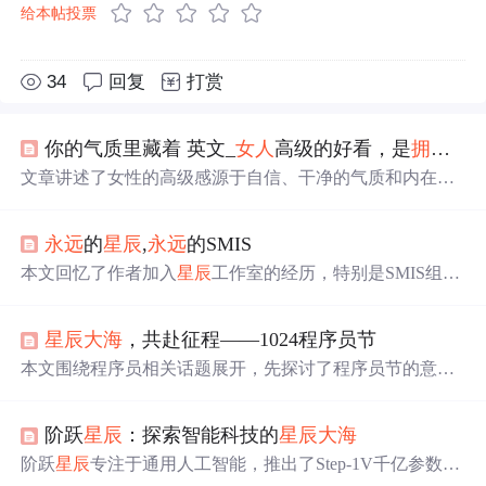
给本帖投票
34
回复
打赏
你的气质里藏着 英文_
女人
高级的好看，是
拥有
自
文章讲述了女性的高级感源于自信、干净的气质和内在修
养。自信是一种力量，能让人在岁月中越发
美丽
；干净是
内
心
的纯洁与生活的态度，温暖的面相藏着福气；气质则
永远
的
星辰
,
永远
的SMIS
体现在言谈举止间，体现一个人的修养和魅力。通过例子
展示了如何通过提升自我，实现由内而外的美好。
本文回忆了作者加入
星辰
工作室的经历，特别是SMIS组的
技术成就和团队精神。SMIS组以其强大的技术实力著称，
曾开发的学生信息管理系统获得广泛认可，并在软件设计
星辰
大海
，共赴征程——1024程序员节
大赛中获奖。
本文围绕程序员相关话题展开，先探讨了程序员节的意
义，接着给程序员提出学习、合作等方面的建议。重点阐
述双十一服务器宕机优化方案，包括架构、服务器资源、
阶跃
星辰
：探索智能科技的
星辰
大海
负载均衡等多方面优化，还给出自动优化方案项目实例及
代码实现。
阶跃
星辰
专注于通用人工智能，推出了Step-1V千亿参数多