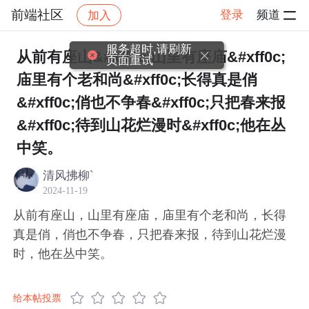
前端社区
登录
频道
加入
帖子详情
社区
前端社区
感慨
服务超时,请刷新
从前有座山&#xff0c;山里有座庙&#xff0c;
页面重试
庙里有个老和尚&#xff0c;长得真是俏
&#xff0c;俏也不争春&#xff0c;只把春来报
&#xff0c;待到山花烂漫时&#xff0c;他在丛
中笑。​
清风拂柳`
2024-11-19
从前有座山，山里有座庙，庙里有个老和尚，长得
真是俏，俏也不争春，只把春来报，待到山花烂漫
时，他在丛中笑。​
给本帖投票