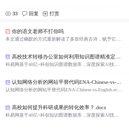
33
回复
打赏
你的语文老师不打你吗
本文通过幽默的方式重新解读了多首经典古诗，赋予它们
新的生命力和趣味性，如将背单词的情景融入诗句之中，
展现了学习英语的艰辛与乐趣。
高校技术转移办公室如何利用知识图谱精准定位产业需求与技术适配点？.docx
科易网基于40亿+科创知识图谱数据库，深度探索AI技术
在技术转移、成果转化、技术经纪、知识产权、产业创
新、科技招商等垂直领域的多样化应用场景，研究科技创
认知网络分析的网站平替代码ENA-Chinese-vs-English-reproducible.zip
新领域的AI+数智化解决方案，推动科技创新与产业创新
智能化发展。
认知网络分析的网站平替代码ENA-Chinese-vs-English-repro
ducible.zip
高校如何提升科研成果的转化效率？.docx
科易网基于40亿+科创知识图谱数据库，深度探索AI技术
在技术转移、成果转化、技术经纪、知识产权、产业创
新、科技招商等垂直领域的多样化应用场景，研究科技创