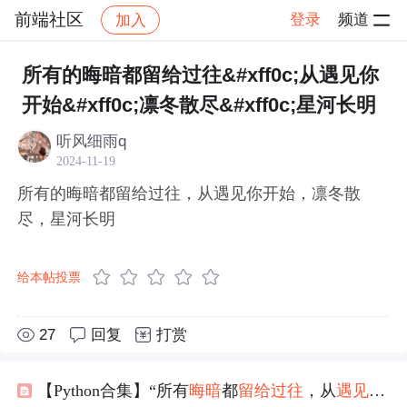
前端社区
登录
频道
加入
帖子详情
社区
前端社区
感慨
所有的晦暗都留给过往&#xff0c;从遇见你
开始&#xff0c;凛冬散尽&#xff0c;星河长明
听风细雨q
2024-11-19
所有的晦暗都留给过往，从遇见你开始，凛冬散
尽，星河长明
给本帖投票
27
回复
打赏
【Python合集】“所有
晦暗
都
留给
过往
，从
遇见
你开