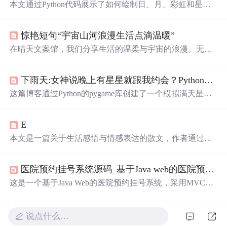
本文通过Python代码展示了如何绘制日、月、彩虹和星光
的美丽场景，利用turtle库创建出视觉效果。代码简洁易
懂，适合初学者。同时，文章还分享了与星空、月亮相关
惊艳短句“宇宙山河浪漫生活点滴温暖”
的诗意句子，增添艺术气息。
在晴天文案馆，我们分享生活的温柔与宇宙的浪漫。无论
是难过时的一块糖，还是睡前的原谅与醒来后的新生，都
让生活充满意义。
遇见
的天意，拥有的幸运，都是生活赐
下雨天:女神说晚上有星星就跟我约会？Python带你绘制满天
予的礼物。
这篇博客通过Python的pygame库创建了一个模拟满天星闪
烁并移动的效果，带领读者体验一场视觉上的星空盛宴。
代码中详细展示了如何设置窗口、绘制星星并实现它们的
E
动态移动，为编程爱好者提供了一次浪漫与技术的完美结
合。
本文是一篇关于生活感悟与情感表达的散文，作者通过诗
意的语言描绘了人们对美好生活的向往，包括对爱情、自
由、自然美景的追求，以及内心深处对平静与幸福的渴
医院预约挂号系统源码_基于Java web的医院预约挂号系统
望。
这是一个基于Java Web的医院预约挂号系统，采用MVC设
计模式，使用jsp、servlet、javabean等技术，适用于课程设
计学习。系统包含用户登录、注册及预约挂号信息的管理
功能。
说点什么…