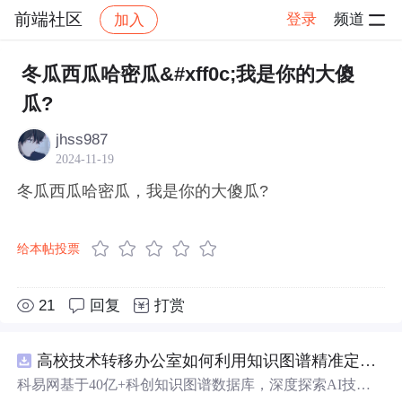
前端社区
登录
频道
加入
帖子详情
社区
前端社区
感慨
冬瓜西瓜哈密瓜&#xff0c;我是你的大傻
瓜?
jhss987
2024-11-19
冬瓜西瓜哈密瓜，我是你的大傻瓜?
给本帖投票
21
回复
打赏
高校技术转移办公室如何利用知识图谱精准定位产业需求与技术适配点？.docx
科易网基于40亿+科创知识图谱数据库，深度探索AI技术