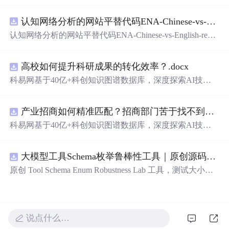
在技术转移、成果转化、技术经纪、知识产权、产业创
新、科技招商等垂直领域的多样化应用场景，研究科技创
认知网络分析的网站平替代码ENA-Chinese-vs-English-reproducible.zip
新领域的AI+数智化解决方案，推动科技创新与产业创新
智能化发展。
认知网络分析的网站平替代码ENA-Chinese-vs-English-repro
ducible.zip
高校如何提升科研成果的转化效率？.docx
科易网基于40亿+科创知识图谱数据库，深度探索AI技术
在技术转移、成果转化、技术经纪、知识产权、产业创
新、科技招商等垂直领域的多样化应用场景，研究科技创
产业招商如何精准匹配？招商部门苦于找不到符合产业链补链强链方向的目标企业怎么办？.docx
新领域的AI+数智化解决方案，推动科技创新与产业创新
智能化发展。
科易网基于40亿+科创知识图谱数据库，深度探索AI技术
在技术转移、成果转化、技术经纪、知识产权、产业创
新、科技招商等垂直领域的多样化应用场景，研究科技创
大模型工具Schema枚举鲁棒性工具｜原创源码+测试+离线报告
新领域的AI+数智化解决方案，推动科技创新与产业创新
智能化发展。
原创 Tool Schema Enum Robustness Lab 工具，测试大小
写、别名、未知枚举、空值与多语言取值对工具参数校验
和修复的影响。压缩包包含完整源码、3 项自动化测试、
可复现合成示例、离线 HTML/JSON/SVG 报告、1080×720
真实运行效果图、README、运行说明、功能清单、MIT
说点什么…
License 及原创与授权声明。运行时零第三方依赖，不包含