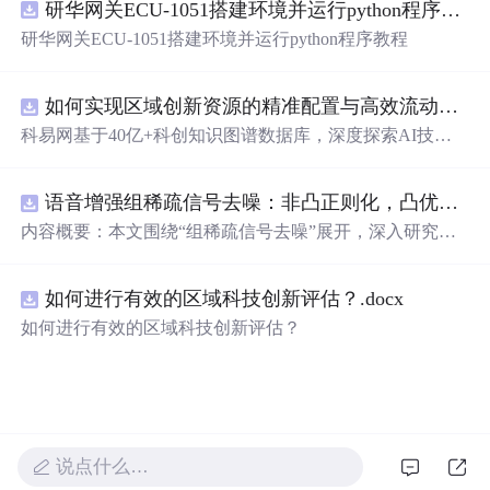
研华网关ECU-1051搭建环境并运行python程序教程
新领域的AI+数智化解决方案，推动科技创新与产业创新
智能化发展。
研华网关ECU-1051搭建环境并运行python程序教程
如何实现区域创新资源的精准配置与高效流动？.docx
科易网基于40亿+科创知识图谱数据库，深度探索AI技术
在技术转移、成果转化、技术经纪、知识产权、产业创
新、科技招商等垂直领域的多样化应用场景，研究科技创
语音增强组稀疏信号去噪：非凸正则化，凸优化研究（Matlab代码实现）
新领域的AI+数智化解决方案，推动科技创新与产业创新
智能化发展。
内容概要：本文围绕“组稀疏信号去噪”展开，深入研究了
基于非凸正则化与凸优化的信号处理方法，并提供了完整
的Matlab代码实现。文章系统阐述了如何通过引入非凸正
如何进行有效的区域科技创新评估？.docx
则项克服传统稀疏恢复方法的局限性，从而在语音增强等
实际应用中实现更优的去噪性能。研究采用组稀疏建模范
如何进行有效的区域科技创新评估？
式，将信号按子带或时频块进行分组，以更好地保留信号
的结构性特征。文中详细构建了相应的数学模型，将原始
优化问题转化为可通过凸优化技术求解的形式，并设计了
高效的求解算法。通过全面的仿真实验，验证了该方法在
提升信噪比和改善语音主观质量方面的显著优势，尤其在
强噪声环境下表现出更强的鲁棒性。; 适合人群：具备一定
说点什么…
信号处理理论基础和Matlab编程能力的研究生、科研人