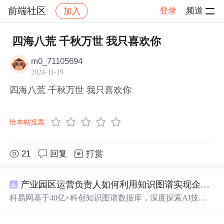
前端社区
登录
频道
加入
帖子详情
社区
前端社区
感慨
四海八荒 千秋万世 我只喜欢你
m0_71105694
2024-11-19
四海八荒 千秋万世 我只喜欢你
给本帖投票
21
回复
打赏
产业园区运营负责人如何利用知识图谱实现企业精准对接与协同？.docx
科易网基于40亿+科创知识图谱数据库，深度探索AI技术
在技术转移、成果转化、技术经纪、知识产权、产业创
新、科技招商等垂直领域的多样化应用场景，研究科技创