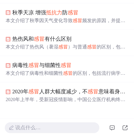
因，真正的罪魁祸首是病毒；
抵抗力
强反而使
感冒
症状更
剧烈；头疼、流鼻涕等症状实际上是免疫系统对抗病毒的
秋季天凉 增强
抵抗力
防
感冒
表现；抗生素对治疗
感冒
无效。同时介绍了普通
感冒
的自
愈特性及流感的预防和治疗。
本文介绍了秋季因天气变化导致
感冒
频发的原因，并提供
了增强
抵抗力
、良好生活习惯、适量运动及合理饮食等方
面的建议，帮助读者有效预防秋季
感冒
。
热伤风和
感冒
有什么区别
本文介绍了热伤风（暑湿
感冒
）与普通
感冒
的区别，包括
发病季节、症状特点及治疗方法的不同。热伤风常见于夏
季，表现为发热重、恶寒轻等症状。
病毒性
感冒
与细菌性
感冒
本文介绍了病毒性和细菌性
感冒
的区别，包括流行病学特
征、症状表现、实验室检查等方面，并提供了实用的鉴别
方法。
2020年
感冒
人群大幅度减少，不
感冒
意味着身体变好？
2020年上半年，受新冠疫情影响，中国公立医疗机构终端
咳嗽和
感冒
用药销售额同比下滑37.96％。
感冒
人数也大幅
下降，但这并不意味着
感冒
疾病消失。一方面，购买相关
药物受到严格监管；另一方面，个人防护加强减少了感染
机会。然而，长期缺乏
感冒
可能使人体免疫系统变得较
说点什么…
弱。