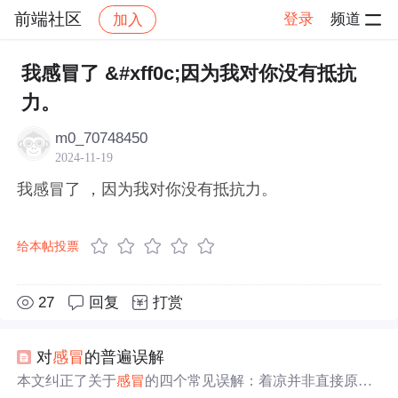
前端社区
登录
频道
加入
帖子详情
社区
前端社区
感慨
我感冒了 &#xff0c;因为我对你没有抵抗
力。
m0_70748450
2024-11-19
我感冒了 ，因为我对你没有抵抗力。
给本帖投票
27
回复
打赏
对
感冒
的普遍误解
本文纠正了关于
感冒
的四个常见误解：着凉并非直接原