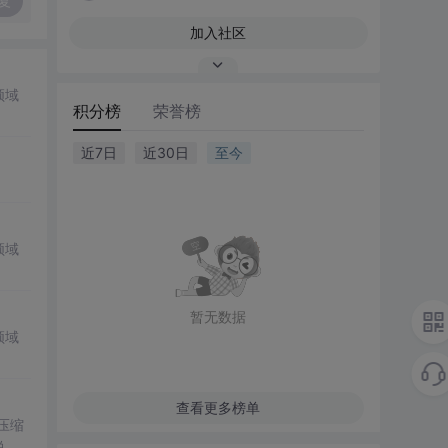
复
加入社区
领域
积分榜
荣誉榜
近7日
近30日
至今
领域
暂无数据
领域
查看更多榜单
。压缩
说