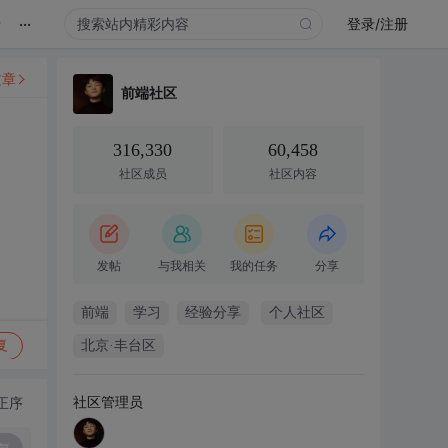
...
录
登录/注册
文章
前端社区
316,330
60,458
社区成员
社区内容
发帖
与我相关
我的任务
分享
前端
学习
经验分享
个人社区
复
北京·丰台区
社区管理员
正序