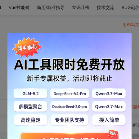
N
Vue技能树
简历/就业指导
立码吐槽
技术交流
BUG记
用AI写
转发到动态
举报
写回
切换为时间