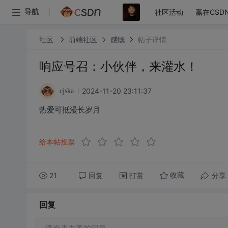
社区活动
赢在CSD
导航
社区
前端社区
感慨
帖子详情
响应号召：小伙伴，来灌水！
2024-11-20 23:11:37
cjska
热爱可抵漫长岁月
给本帖投票
21
回复
打赏
分享
收藏
回复