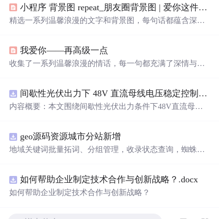
小程序 背景图 repeat_朋友圈背景图 | 爱你这件事，没有解药
精选一系列温馨浪漫的文字和背景图，每句话都蕴含深
情，适合用作朋友圈背景或个人心情表达。这里有对爱情
细腻的描绘，也有对生活的温柔感悟。
我爱你——再高级一点
收集了一系列温馨浪漫的情话，每一句都充满了深情与爱
意，适合用来表达对心爱之人的感情。
间歇性光伏出力下 48V 直流母线电压稳定控制及储能双向充放电闭环调控体系研究（Simulink仿真实现）
内容概要：本文围绕间歇性光伏出力条件下48V直流母线
电压的稳定控制与储能系统双向充放电的闭环调控体系展
开深入研究，系统探讨了光伏阵列非线性输出特性与锂离
geo源码资源城市分站新增
子电池储能系统在离网直流微网中的能量均衡建模方法及
分层控制策略。通过Simulink平台构建完整的光伏储能直流
地域关键词批量拓词、分组管理，收录状态查询，蜘蛛访
系统仿真模型，涵盖PV阵列、Boost DC-DC变换器、负
问监控 支持 OEM 贴牌改 LOGO、后台名称，可搭建代理
载、双向DC-DC变换器及电池系统等关键组件，实现了最
分销账号，下级客户数据隔离，适合
做
服务商对外接单 源
大功率点跟踪（MPPT）与储能系统的协同控制，有效应
如何帮助企业制定技术合作与创新战略？.docx
码交付，私有化部署到自己服务器，非 SaaS 账号，拥有完
对光照波动引起的功率供需失衡问题。研究采用双PI闭环
整程序文件，支持二次开发定制 PC + 移动端适配，自带基
如何帮助企业制定技术合作与创新战略？
控制、模型预测控制（MPC）等多种先进控制算法，显著
础模板，可自行替换前端页面 附带安装部署文档、环境配
提升了系统的动态响应速度与直流母线电压稳定性，并实
置教程